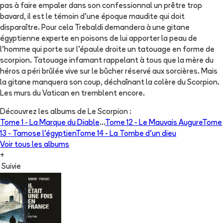
pas à faire empaler dans son confessionnal un prêtre trop
bavard, il est le témoin d'une époque maudite qui doit
disparaître. Pour cela Trebaldi demandera à une gitane
égyptienne experte en poisons de lui apporter la peau de
l'homme qui porte sur l'épaule droite un tatouage en forme de
scorpion. Tatouage infamant rappelant à tous que la mère du
héros a péri brûlée vive sur le bûcher réservé aux sorcières. Mais
la gitane manquera son coup, déchaînant la colère du Scorpion.
Les murs du Vatican en tremblent encore.
Découvrez les albums de
Le Scorpion
:
Tome 1 -
La Marque du Diable
...
Tome 12 -
Le Mauvais Augure
Tome
13 -
Tamose l'égyptien
Tome 14 -
La Tombe d'un dieu
Voir tous les albums
+
Suivie