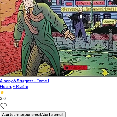
Albany & Sturgess
- Tome
1
Floc'h
,
F. Rivière
3.0
Alertez-moi par email
Alerte email