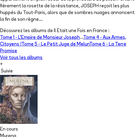
fièrement la rosette de la résistance, JOSEPH reçoit les plus
huppés du Tout-Paris, alors que de sombres nuages annoncent
la fin de son règne...
Découvrez les albums de
Il Etait une Fois en France
:
Tome 1 -
L'Empire de Monsieur Joseph
...
Tome 4 -
Aux Armes,
Citoyens !
Tome 5 -
Le Petit Juge de Melun
Tome 6 -
La Terre
Promise
Voir tous les albums
+
Suivie
En cours
Murena