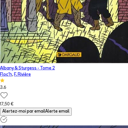
Albany & Sturgess
- Tome
2
Floc'h
,
F. Rivière
3.6
17,50 €
Alertez-moi par email
Alerte email