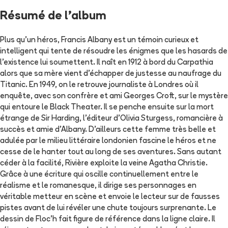
Résumé de l'album
Plus qu'un héros, Francis Albany est un témoin curieux et
intelligent qui tente de résoudre les énigmes que les hasards de
l'existence lui soumettent. Il naît en 1912 à bord du Carpathia
alors que sa mère vient d'échapper de justesse au naufrage du
Titanic. En 1949, on le retrouve journaliste à Londres où il
enquête, avec son confrère et ami Georges Croft, sur le mystère
qui entoure le Black Theater. Il se penche ensuite sur la mort
étrange de Sir Harding, l'éditeur d'Olivia Sturgess, romancière à
succès et amie d'Albany. D'ailleurs cette femme très belle et
adulée par le milieu littéraire londonien fascine le héros et ne
cesse de le hanter tout au long de ses aventures. Sans autant
céder à la facilité, Rivière exploite la veine Agatha Christie.
Grâce à une écriture qui oscille continuellement entre le
réalisme et le romanesque, il dirige ses personnages en
véritable metteur en scène et envoie le lecteur sur de fausses
pistes avant de lui révéler une chute toujours surprenante. Le
dessin de Floc'h fait figure de référence dans la ligne claire. Il