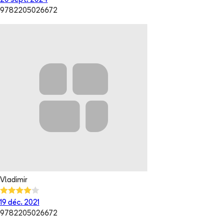
20 sept. 2024
9782205026672
Vladimir
19 déc. 2021
9782205026672