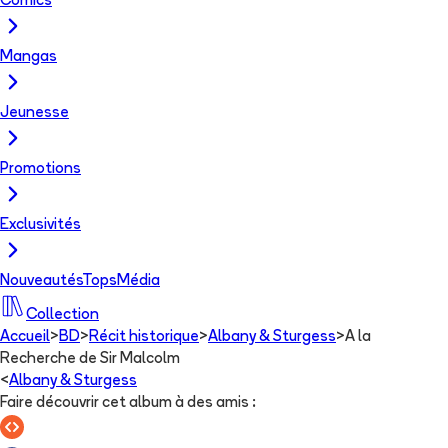
Comics
Mangas
Jeunesse
Promotions
Exclusivités
Nouveautés
Tops
Média
Collection
Accueil
>
BD
>
Récit historique
>
Albany & Sturgess
>
A la
Recherche de Sir Malcolm
<
Albany & Sturgess
Faire découvrir cet album à des amis
: