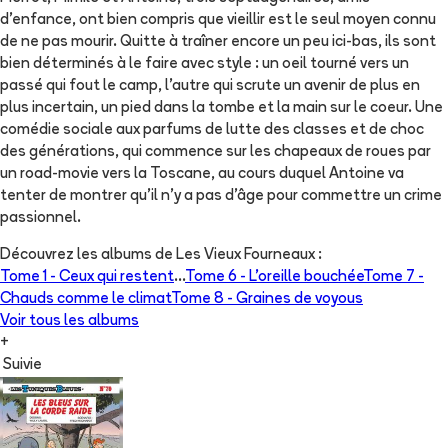
d'enfance, ont bien compris que vieillir est le seul moyen connu
de ne pas mourir. Quitte à traîner encore un peu ici-bas, ils sont
bien déterminés à le faire avec style : un oeil tourné vers un
passé qui fout le camp, l'autre qui scrute un avenir de plus en
plus incertain, un pied dans la tombe et la main sur le coeur. Une
comédie sociale aux parfums de lutte des classes et de choc
des générations, qui commence sur les chapeaux de roues par
un road-movie vers la Toscane, au cours duquel Antoine va
tenter de montrer qu'il n'y a pas d'âge pour commettre un crime
passionnel.
Découvrez les albums de
Les Vieux Fourneaux
:
Tome 1 -
Ceux qui restent
...
Tome 6 -
L'oreille bouchée
Tome 7 -
Chauds comme le climat
Tome 8 -
Graines de voyous
Voir tous les albums
+
Suivie