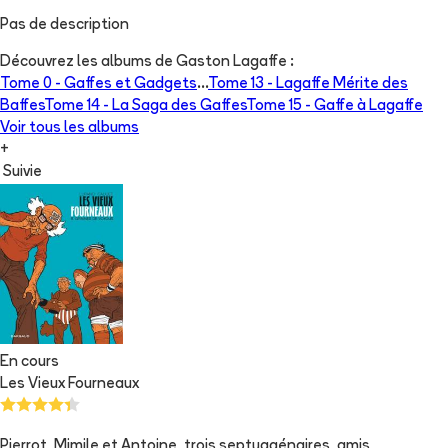
Pas de description
Découvrez les albums de
Gaston Lagaffe
:
Tome 0 -
Gaffes et Gadgets
...
Tome 13 -
Lagaffe Mérite des
Baffes
Tome 14 -
La Saga des Gaffes
Tome 15 -
Gaffe à Lagaffe
Voir tous les albums
+
Suivie
En cours
Les Vieux Fourneaux
Pierrot, Mimile et Antoine, trois septuagénaires, amis