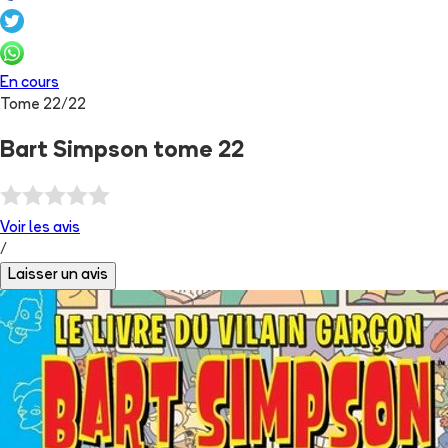
En cours
Tome
22
/
22
Bart Simpson tome 22
Voir les
avis
/
Laisser un avis