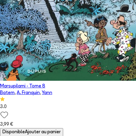
Marsupilami
- Tome
8
Batem
,
A. Franquin
,
Yann
3.0
3,99 €
Disponible
Ajouter au panier