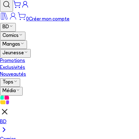
0
Créer mon compte
BD
Comics
Mangas
Jeunesse
Promotions
Exclusivités
Nouveautés
Tops
Média
BD