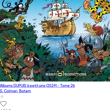
Albums DUPUIS à petit prix (2024)
- Tome
26
S. Colman
,
Batem