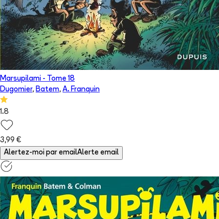
Marsupilami
- Tome
18
Dugomier
,
Batem
,
A. Franquin
1.8
3,99 €
Alertez-moi par email
Alerte email