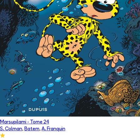
Marsupilami
- Tome
24
S. Colman
,
Batem
,
A. Franquin