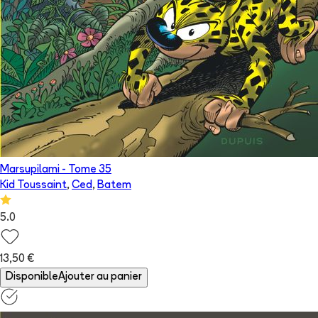
Marsupilami
- Tome
35
Kid Toussaint
,
Ced
,
Batem
5.0
13,50 €
Disponible
Ajouter au panier