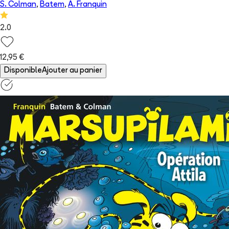
S. Colman
,
Batem
,
A. Franquin
2.0
12,95 €
Disponible
Ajouter au panier