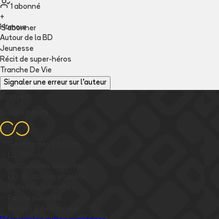
1
abonné
+
Humour
S'abonner
Autour de la BD
Jeunesse
Récit de super-héros
Tranche De Vie
Signaler une erreur sur l'auteur
Essayez
Bubble Infinity
✅
Gestion des éditions
✅
Lu / Non lu
✅
Statistiques avancées
✅
EO, dédicaces et prêts
✅
Notes personnelles
✅
Pas de publicité
✅
Images
X
débloquées