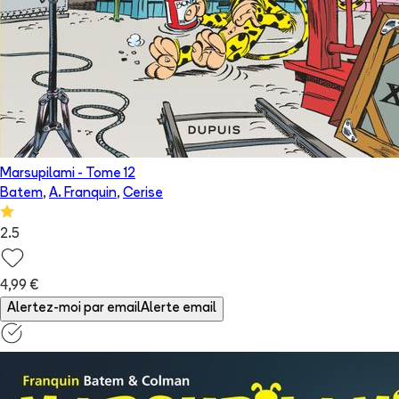
Marsupilami
- Tome
12
Batem
,
A. Franquin
,
Cerise
2.5
4,99 €
Alertez-moi par email
Alerte email