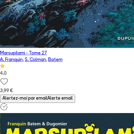
Marsupilami
- Tome
27
A. Franquin
,
S. Colman
,
Batem
4.0
3,99 €
Alertez-moi par email
Alerte email