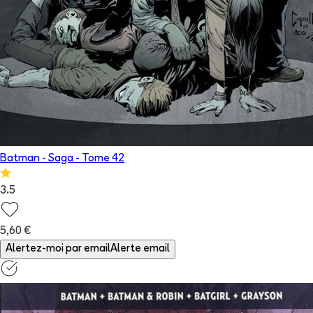
Batman - Saga
- Tome
42
3.5
5,60 €
Alertez-moi par email
Alerte email