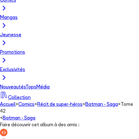
Comics
Mangas
Jeunesse
Promotions
Exclusivités
Nouveautés
Tops
Média
Collection
Accueil
>
Comics
>
Récit de super-héros
>
Batman - Saga
>
Tome
42
<
Batman - Saga
Faire découvrir cet album à des amis
: