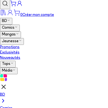
0
Créer mon compte
BD
Comics
Mangas
Jeunesse
Promotions
Exclusivités
Nouveautés
Tops
Média
BD