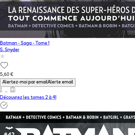
Batman - Saga
- Tome
1
S. Snyder
5,60 €
Alertez-moi par email
Alerte email
Découvrez les tomes 2 à
41