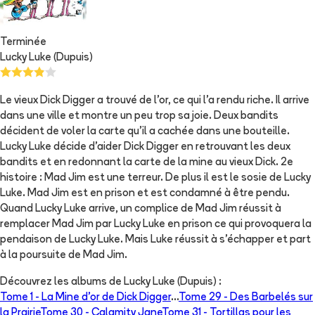
Terminée
Lucky Luke (Dupuis)
Le vieux Dick Digger a trouvé de l'or, ce qui l'a rendu riche. Il arrive
dans une ville et montre un peu trop sa joie. Deux bandits
décident de voler la carte qu'il a cachée dans une bouteille.
Lucky Luke décide d'aider Dick Digger en retrouvant les deux
bandits et en redonnant la carte de la mine au vieux Dick. 2e
histoire : Mad Jim est une terreur. De plus il est le sosie de Lucky
Luke. Mad Jim est en prison et est condamné à être pendu.
Quand Lucky Luke arrive, un complice de Mad Jim réussit à
remplacer Mad Jim par Lucky Luke en prison ce qui provoquera la
pendaison de Lucky Luke. Mais Luke réussit à s'échapper et part
à la poursuite de Mad Jim.
Découvrez les albums de
Lucky Luke (Dupuis)
:
Tome 1 -
La Mine d'or de Dick Digger
...
Tome 29 -
Des Barbelés sur
la Prairie
Tome 30 -
Calamity Jane
Tome 31 -
Tortillas pour les