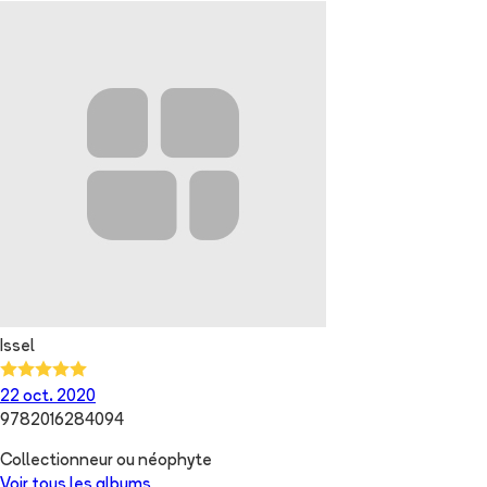
Issel
22 oct. 2020
9782016284094
Collectionneur ou néophyte
Voir tous les albums