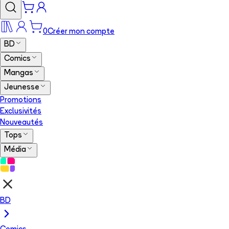
0
Créer mon compte
BD
Comics
Mangas
Jeunesse
Promotions
Exclusivités
Nouveautés
Tops
Média
BD