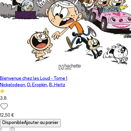
Bienvenue chez les Loud
- Tome
1
Nickelodeon
,
D. Eropkin
,
B. Heitz
3.8
12,50 €
Disponible
Ajouter au panier