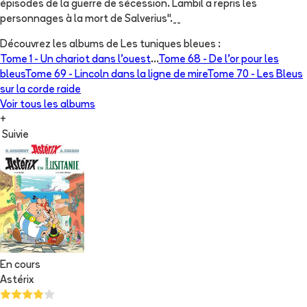
épisodes de la guerre de sécession. Lambil a repris les
personnages à la mort de Salverius".__
Découvrez les albums de
Les tuniques bleues
:
Tome 1 -
Un chariot dans l'ouest
...
Tome 68 -
De l'or pour les
bleus
Tome 69 -
Lincoln dans la ligne de mire
Tome 70 -
Les Bleus
sur la corde raide
Voir tous les albums
+
Suivie
En cours
Astérix