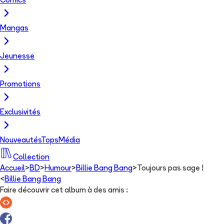
Comics
Mangas
Jeunesse
Promotions
Exclusivités
Nouveautés
Tops
Média
Collection
Accueil
>
BD
>
Humour
>
Billie Bang Bang
>
Toujours pas sage !
<
Billie Bang Bang
Faire découvrir cet album à des amis
: