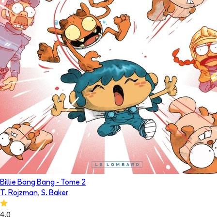
Billie Bang Bang
- Tome
2
T. Rojzman
,
S. Baker
4.0