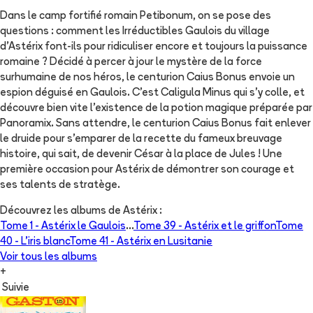
Dans le camp fortifié romain Petibonum, on se pose des
questions : comment les Irréductibles Gaulois du village
d’Astérix font-ils pour ridiculiser encore et toujours la puissance
romaine ? Décidé à percer à jour le mystère de la force
surhumaine de nos héros, le centurion Caius Bonus envoie un
espion déguisé en Gaulois. C’est Caligula Minus qui s’y colle, et
découvre bien vite l’existence de la potion magique préparée par
Panoramix. Sans attendre, le centurion Caius Bonus fait enlever
le druide pour s’emparer de la recette du fameux breuvage
histoire, qui sait, de devenir César à la place de Jules ! Une
première occasion pour Astérix de démontrer son courage et
ses talents de stratège.
Découvrez les albums de
Astérix
:
Tome 1 -
Astérix le Gaulois
...
Tome 39 -
Astérix et le griffon
Tome
40 -
L'iris blanc
Tome 41 -
Astérix en Lusitanie
Voir tous les albums
+
Suivie