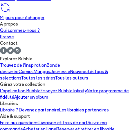
14 jours pour échanger
A propos
Qui sommes-nous ?
Presse
Contact
Explorez Bubble
Trouvez de l'inspiration
Bande
dessinée
Comics
Mangas
Jeunesse
Nouveautés
Tops &
sélections
Toutes les séries
Tous les auteurs
Gérez votre collection
L'application Bubble
Essayez Bubble Infinity
Notre programme de
fidélité
Ajouter un album
Librairies
Libraire ? Devenez partenaire
Les librairies partenaires
Aide & support
Foire aux questions
Livraison et frais de port
Suivre ma
commande
Acheter en ligne
Réserver et retirer en librairie