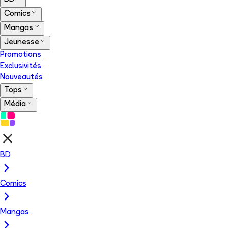
Comics
Mangas
Jeunesse
Promotions
Exclusivités
Nouveautés
Tops
Média
BD
Comics
Mangas