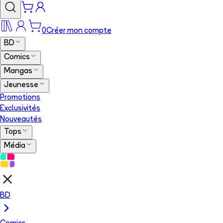
0
Créer mon compte
BD
Comics
Mangas
Jeunesse
Promotions
Exclusivités
Nouveautés
Tops
Média
BD