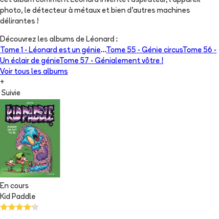
cet album comment Léonard invente l'aspirateur, l'appareil
photo, le détecteur à métaux et bien d'autres machines
délirantes !
Découvrez les albums de
Léonard
:
Tome 1 -
Léonard est un génie
...
Tome 55 -
Génie circus
Tome 56 -
Un éclair de génie
Tome 57 -
Génialement vôtre !
Voir tous les albums
+
Suivie
En cours
Kid Paddle