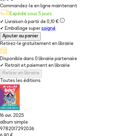
Commandez-le en ligne maintenant
Expédié sous 5 jours
✔
Livraison à partir de 0,10 €
✔
Emballage super
soigné
Ajouter au panier
Retirez-le gratuitement en librairie
Disponible dans
0
librairie
partenaire
✔
Retrait et paiement en librairie
Retirer en librairie
Toutes les éditions
16 avr. 2025
album simple
9782017292036
6,90 €