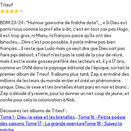
Titeuf
BDM 23/24 : "Humour gavroche de fraîche date".__ « Si Dieu est
parmi nous comme la prof elle a dit, c'est en tout cas pas Hugo,
il est trop gros, ni Manu, ni François parce qu'ils ont des
binocles… Dimi c'est pas possible, il parle même pas bien
français... Il reste que Ludo mais ça veut dire que Dieu sait pas
faire pipi debout. »Titeuf n'est pas le caïd de la cour de récré,
mais il est le «sale gosse» préféré des lecteurs et, il y a 17 ans,
comme un OVNI dans le paysage éditorial de l'époque, sortait le
premier album de Titeuf. 11 albums plus tard, Zep a entraîné des
millions de lecteurs du monde entier et créé un phénomène
unique. Dieu, le sexe et les bretelles était paru en noir et blanc :
Zep a décidé d'y revenir, pour lui donner un net coup de jeune, et
confie pour cela la colorisation à Nob.
Découvrez les albums de
Titeuf
:
Tome 1 -
Dieu, le sexe et les bretelles
...
Tome 16 -
Petite poésie
des saisons
Tome 17 -
La grande aventure
Tome 18 -
Suivez la
mèche