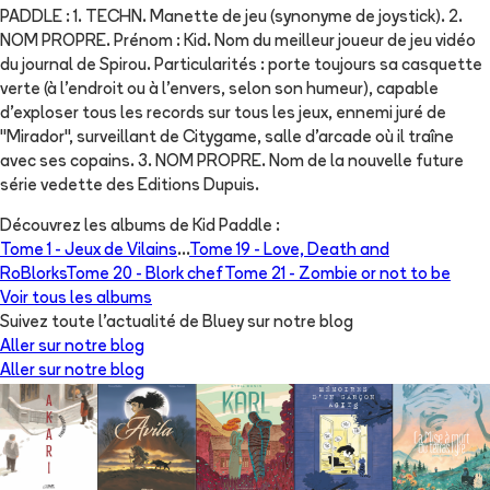
PADDLE : 1. TECHN. Manette de jeu (synonyme de joystick). 2.
NOM PROPRE. Prénom : Kid. Nom du meilleur joueur de jeu vidéo
du journal de Spirou. Particularités : porte toujours sa casquette
verte (à l'endroit ou à l'envers, selon son humeur), capable
d'exploser tous les records sur tous les jeux, ennemi juré de
"Mirador", surveillant de Citygame, salle d'arcade où il traîne
avec ses copains. 3. NOM PROPRE. Nom de la nouvelle future
série vedette des Editions Dupuis.
Découvrez les albums de
Kid Paddle
:
Tome 1 -
Jeux de Vilains
...
Tome 19 -
Love, Death and
RoBlorks
Tome 20 -
Blork chef
Tome 21 -
Zombie or not to be
Voir tous les albums
Suivez toute l'actualité de Bluey sur notre blog
Aller sur notre blog
Aller sur notre blog