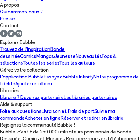
A propos
Qui sommes-nous ?
Presse
Contact
Explorez Bubble
Trouvez de l'inspiration
Bande
dessinée
Comics
Mangas
Jeunesse
Nouveautés
Tops &
sélections
Toutes les séries
Tous les auteurs
Gérez votre collection
L'application Bubble
Essayez Bubble Infinity
Notre programme de
fidélité
Ajouter un album
Librairies
Libraire ? Devenez partenaire
Les librairies partenaires
Aide & support
Foire aux questions
Livraison et frais de port
Suivre ma
commande
Acheter en ligne
Réserver et retirer en librairie
Rejoignez la communauté Bubble !
Bubble, c'est + de 250 000 utilisateurs passionnés de Bande
Dessinée, Comics et Mangas. Rejoignez-nous en téléchargeant