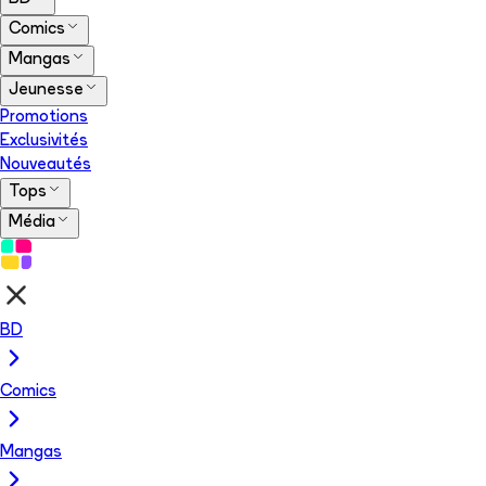
Comics
Mangas
Jeunesse
Promotions
Exclusivités
Nouveautés
Tops
Média
BD
Comics
Mangas