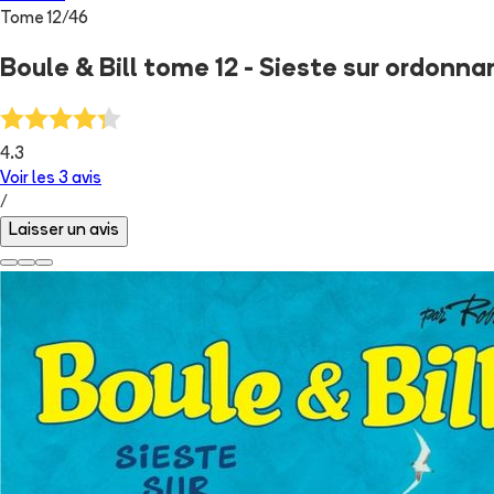
Tome
12
/
46
Boule & Bill tome 12 - Sieste sur ordonn
4.3
Voir les
3
avis
/
Laisser un avis