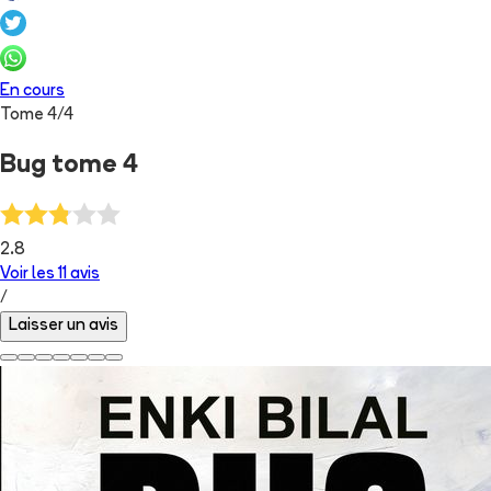
En cours
Tome
4
/
4
Bug tome 4
2.8
Voir les
11
avis
/
Laisser un avis