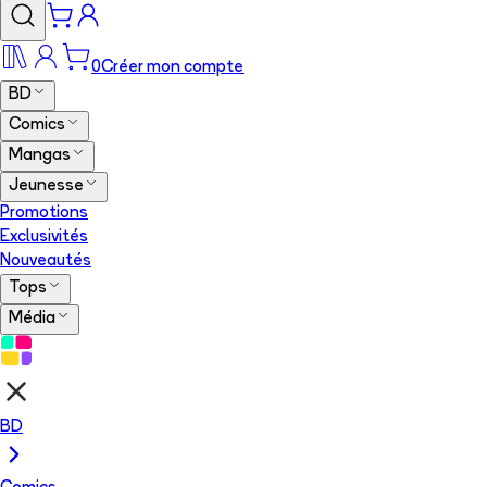
0
Créer mon compte
BD
Comics
Mangas
Jeunesse
Promotions
Exclusivités
Nouveautés
Tops
Média
BD