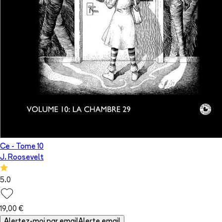
Ce
- Tome
10
J. Roosevelt
5.0
19,00 €
Alertez-moi par email
Alerte email