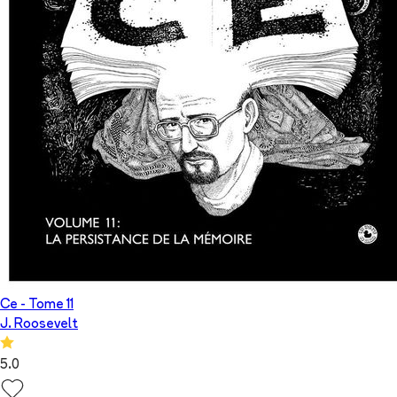
Ce
- Tome
11
J. Roosevelt
5.0