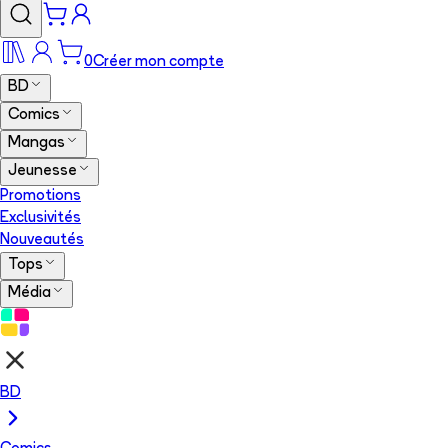
0
Créer mon compte
BD
Comics
Mangas
Jeunesse
Promotions
Exclusivités
Nouveautés
Tops
Média
BD