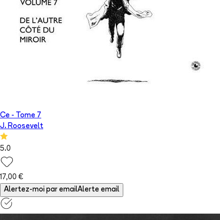
Ce
- Tome
7
J. Roosevelt
5.0
17,00 €
Alertez-moi par email
Alerte email