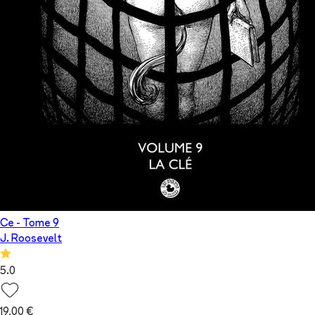
Ce
- Tome
9
J. Roosevelt
5.0
19,00 €