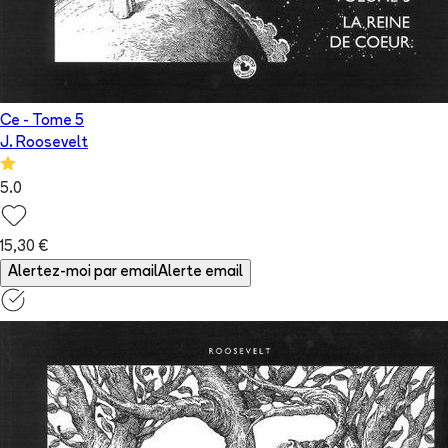
Ce
- Tome
5
J. Roosevelt
5.0
15,30 €
Alertez-moi par email
Alerte email