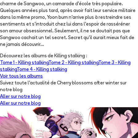
charme de Sangwoo, un camarade d’école très populaire.
Quelques années plus tard, après avoir fait leur service militaire
dans la même promo, Yoon bum n’arrive plus à restreindre ses
sentiments et s’introduit chez lui dans l’espoir de rasséréner
son amour obsessionnel. Seulement, il ne se doutait pas que
Sangwoo cachait un tel secret. Secret qu’il aurait mieux fait de
ne jamais découvrir...
Découvrez les albums de
Killing stalking
:
Tome 1 -
Killing stalking
Tome 2 -
Killing stalking
Tome 3 -
Killing
stalking
Tome 4 -
Killing stalking
Voir tous les albums
Suivez toute l'actualité de Cherry blossoms after winter sur
notre blog
Aller sur notre blog
Aller sur notre blog