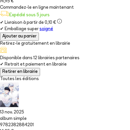
14,95 €
Commandez-le en ligne maintenant
Expédié sous 5 jours
✔
Livraison à partir de 0,10 €
✔
Emballage super
soigné
Ajouter au panier
Retirez-le gratuitement en librairie
Disponible dans
12
librairie
s
partenaire
s
✔
Retrait et paiement en librairie
Retirer en librairie
Toutes les éditions
13 nov. 2025
album simple
9782382884201