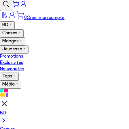
0
Créer mon compte
BD
Comics
Mangas
Jeunesse
Promotions
Exclusivités
Nouveautés
Tops
Média
BD