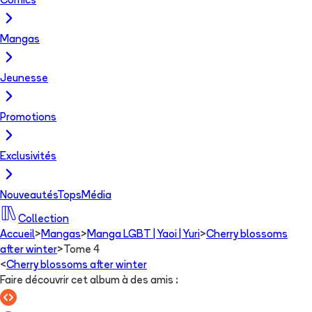
Comics
Mangas
Jeunesse
Promotions
Exclusivités
Nouveautés
Tops
Média
Collection
Accueil
>
Mangas
>
Manga LGBT | Yaoi | Yuri
>
Cherry blossoms
after winter
>
Tome 4
<
Cherry blossoms after winter
Faire découvrir cet album à des amis
: