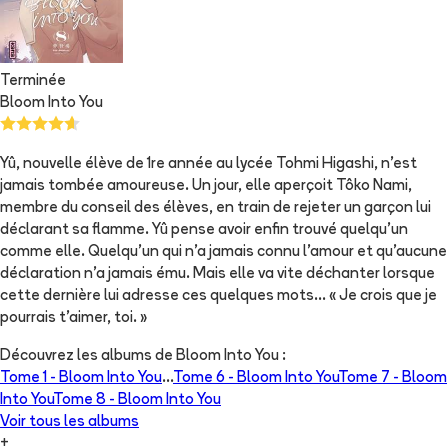
Terminée
Bloom Into You
Yû, nouvelle élève de 1re année au lycée Tohmi Higashi, n'est
jamais tombée amoureuse. Un jour, elle aperçoit Tôko Nami,
membre du conseil des élèves, en train de rejeter un garçon lui
déclarant sa flamme. Yû pense avoir enfin trouvé quelqu'un
comme elle. Quelqu'un qui n'a jamais connu l'amour et qu'aucune
déclaration n'a jamais ému. Mais elle va vite déchanter lorsque
cette dernière lui adresse ces quelques mots... « Je crois que je
pourrais t'aimer, toi. »
Découvrez les albums de
Bloom Into You
:
Tome 1 -
Bloom Into You
...
Tome 6 -
Bloom Into You
Tome 7 -
Bloom
Into You
Tome 8 -
Bloom Into You
Voir tous les albums
+