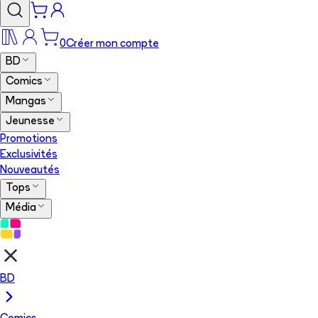
0
Créer mon compte
BD
Comics
Mangas
Jeunesse
Promotions
Exclusivités
Nouveautés
Tops
Média
BD