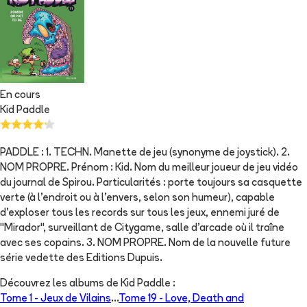
En cours
Kid Paddle
PADDLE : 1. TECHN. Manette de jeu (synonyme de joystick). 2.
NOM PROPRE. Prénom : Kid. Nom du meilleur joueur de jeu vidéo
du journal de Spirou. Particularités : porte toujours sa casquette
verte (à l'endroit ou à l'envers, selon son humeur), capable
d'exploser tous les records sur tous les jeux, ennemi juré de
"Mirador", surveillant de Citygame, salle d'arcade où il traîne
avec ses copains. 3. NOM PROPRE. Nom de la nouvelle future
série vedette des Editions Dupuis.
Découvrez les albums de
Kid Paddle
:
Tome 1 -
Jeux de Vilains
...
Tome 19 -
Love, Death and