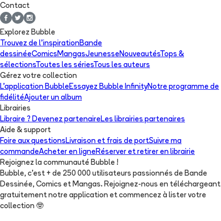
Contact
Explorez Bubble
Trouvez de l'inspiration
Bande
dessinée
Comics
Mangas
Jeunesse
Nouveautés
Tops &
sélections
Toutes les séries
Tous les auteurs
Gérez votre collection
L'application Bubble
Essayez Bubble Infinity
Notre programme de
fidélité
Ajouter un album
Librairies
Libraire ? Devenez partenaire
Les librairies partenaires
Aide & support
Foire aux questions
Livraison et frais de port
Suivre ma
commande
Acheter en ligne
Réserver et retirer en librairie
Rejoignez la communauté Bubble !
Bubble, c'est + de 250 000 utilisateurs passionnés de Bande
Dessinée, Comics et Mangas. Rejoignez-nous en téléchargeant
gratuitement notre application et commencez à lister votre
collection
🤓