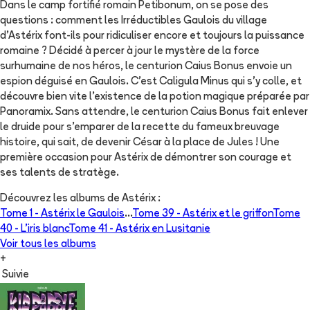
Dans le camp fortifié romain Petibonum, on se pose des
questions : comment les Irréductibles Gaulois du village
d’Astérix font-ils pour ridiculiser encore et toujours la puissance
romaine ? Décidé à percer à jour le mystère de la force
surhumaine de nos héros, le centurion Caius Bonus envoie un
espion déguisé en Gaulois. C’est Caligula Minus qui s’y colle, et
découvre bien vite l’existence de la potion magique préparée par
Panoramix. Sans attendre, le centurion Caius Bonus fait enlever
le druide pour s’emparer de la recette du fameux breuvage
histoire, qui sait, de devenir César à la place de Jules ! Une
première occasion pour Astérix de démontrer son courage et
ses talents de stratège.
Découvrez les albums de
Astérix
:
Tome 1 -
Astérix le Gaulois
...
Tome 39 -
Astérix et le griffon
Tome
40 -
L'iris blanc
Tome 41 -
Astérix en Lusitanie
Voir tous les albums
+
Suivie