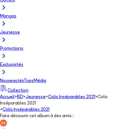
Comics
Mangas
Jeunesse
Promotions
Exclusivités
Nouveautés
Tops
Média
Collection
Accueil
>
BD
>
Jeunesse
>
Colis Inséparables 2021
>
Colis
Inséparables 2021
<
Colis Inséparables 2021
Faire découvrir cet album à des amis
: