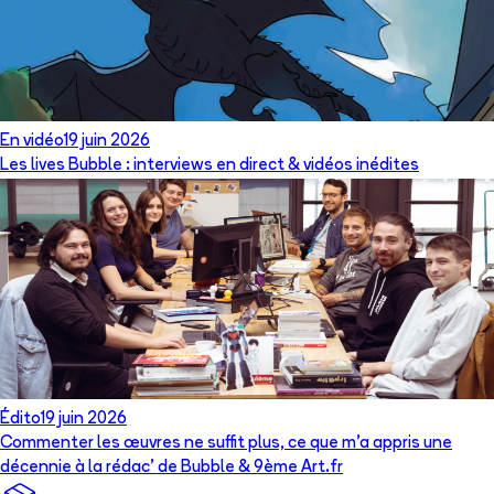
En vidéo
19 juin 2026
Les lives Bubble : interviews en direct & vidéos inédites
Édito
19 juin 2026
Commenter les œuvres ne suffit plus, ce que m’a appris une
décennie à la rédac’ de Bubble & 9ème Art.fr