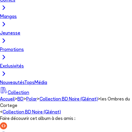
Comics
Mangas
Jeunesse
Promotions
Exclusivités
Nouveautés
Tops
Média
Collection
Accueil
>
BD
>
Polar
>
Collection BD Noire (Glénat)
>
les Ombres du
Cortege
<
Collection BD Noire (Glénat)
Faire découvrir cet album à des amis
: