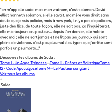
"on m'appelle soda, mais mon vrai nom, c'est solomon. David
elliot hanneth solomon. si elle savait, ma mère vous dirait sans
doute que je suis policier, mais à new york, il n'y a pas de policiers,
juste des flics. de toute façon, elle ne sait pas, ça l'inquiéterait,
elle m'a toujours cru pasteur... depuis l'an dernier, elle habite
avec moi ; elle ne sort jamais et ne lit pas les journaux qui sont
pleins de violence. c'est pas plus mal : les types que j'arrête sont
parfois un peu morts..."
Découvrez les albums de
Soda
:
Tome 1 -
Un Ange Trépasse
...
Tome 11 -
Prières et Balistique
Tome
12 -
Code Apocalypse
Tome 14 -
Le Pasteur sanglant
Voir tous les albums
+
Suivie