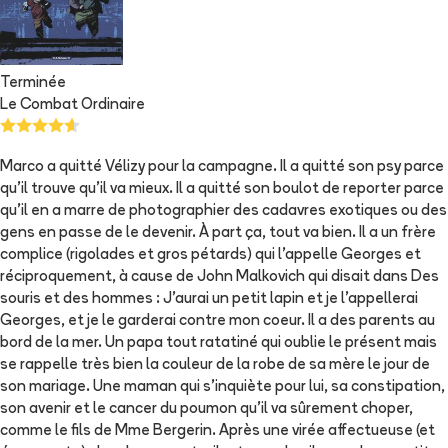
Terminée
Le Combat Ordinaire
Marco a quitté Vélizy pour la campagne. Il a quitté son psy parce
qu'il trouve qu'il va mieux. Il a quitté son boulot de reporter parce
qu'il en a marre de photographier des cadavres exotiques ou des
gens en passe de le devenir. À part ça, tout va bien. Il a un frère
complice (rigolades et gros pétards) qui l'appelle Georges et
réciproquement, à cause de John Malkovich qui disait dans Des
souris et des hommes : J'aurai un petit lapin et je l'appellerai
Georges, et je le garderai contre mon coeur. Il a des parents au
bord de la mer. Un papa tout ratatiné qui oublie le présent mais
se rappelle très bien la couleur de la robe de sa mère le jour de
son mariage. Une maman qui s'inquiète pour lui, sa constipation,
son avenir et le cancer du poumon qu'il va sûrement choper,
comme le fils de Mme Bergerin. Après une virée affectueuse (et