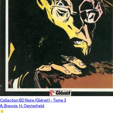
Collection BD Noire (Glénat)
- Tome
3
A. Breccia
,
H. Oesterheld