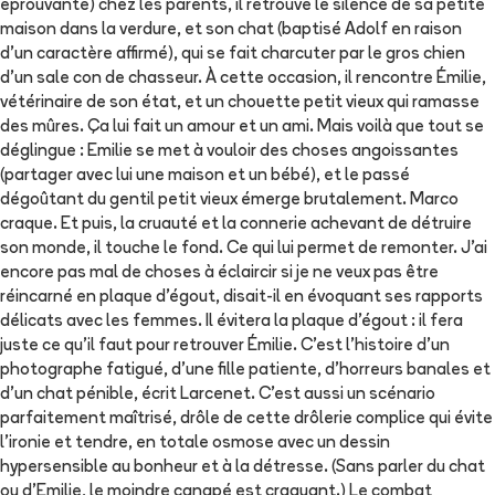
éprouvante) chez les parents, il retrouve le silence de sa petite
maison dans la verdure, et son chat (baptisé Adolf en raison
d'un caractère affirmé), qui se fait charcuter par le gros chien
d'un sale con de chasseur. À cette occasion, il rencontre Émilie,
vétérinaire de son état, et un chouette petit vieux qui ramasse
des mûres. Ça lui fait un amour et un ami. Mais voilà que tout se
déglingue : Emilie se met à vouloir des choses angoissantes
(partager avec lui une maison et un bébé), et le passé
dégoûtant du gentil petit vieux émerge brutalement. Marco
craque. Et puis, la cruauté et la connerie achevant de détruire
son monde, il touche le fond. Ce qui lui permet de remonter. J'ai
encore pas mal de choses à éclaircir si je ne veux pas être
réincarné en plaque d'égout, disait-il en évoquant ses rapports
délicats avec les femmes. Il évitera la plaque d'égout : il fera
juste ce qu'il faut pour retrouver Émilie. C'est l'histoire d'un
photographe fatigué, d'une fille patiente, d'horreurs banales et
d'un chat pénible, écrit Larcenet. C'est aussi un scénario
parfaitement maîtrisé, drôle de cette drôlerie complice qui évite
l'ironie et tendre, en totale osmose avec un dessin
hypersensible au bonheur et à la détresse. (Sans parler du chat
ou d'Emilie, le moindre canapé est craquant.) Le combat