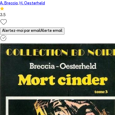
A. Breccia
,
H. Oesterheld
3.5
Alertez-moi par email
Alerte email