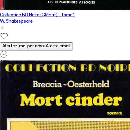
Collection BD Noire (Glénat)
- Tome
1
W. Shakespeare
Alertez-moi par email
Alerte email