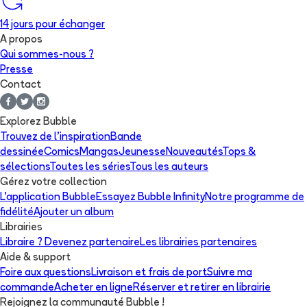
14 jours pour échanger
A propos
Qui sommes-nous ?
Presse
Contact
Explorez Bubble
Trouvez de l'inspiration
Bande
dessinée
Comics
Mangas
Jeunesse
Nouveautés
Tops &
sélections
Toutes les séries
Tous les auteurs
Gérez votre collection
L'application Bubble
Essayez Bubble Infinity
Notre programme de
fidélité
Ajouter un album
Librairies
Libraire ? Devenez partenaire
Les librairies partenaires
Aide & support
Foire aux questions
Livraison et frais de port
Suivre ma
commande
Acheter en ligne
Réserver et retirer en librairie
Rejoignez la communauté Bubble !