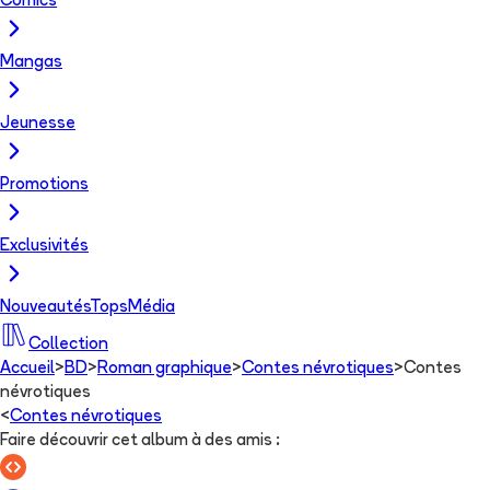
Comics
Mangas
Jeunesse
Promotions
Exclusivités
Nouveautés
Tops
Média
Collection
Accueil
>
BD
>
Roman graphique
>
Contes névrotiques
>
Contes
névrotiques
<
Contes névrotiques
Faire découvrir cet album à des amis
: