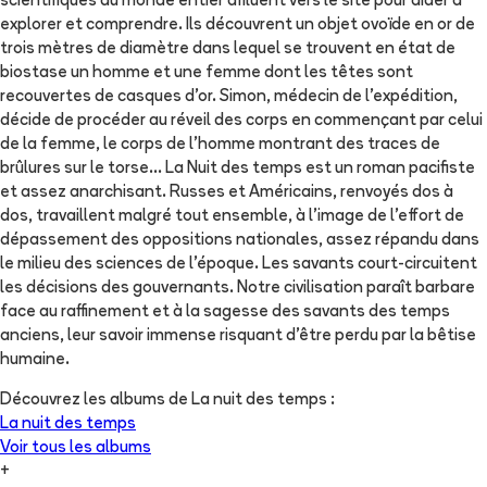
scientifiques du monde entier affluent vers le site pour aider à
explorer et comprendre. Ils découvrent un objet ovoïde en or de
trois mètres de diamètre dans lequel se trouvent en état de
biostase un homme et une femme dont les têtes sont
recouvertes de casques d'or. Simon, médecin de l'expédition,
décide de procéder au réveil des corps en commençant par celui
de la femme, le corps de l'homme montrant des traces de
brûlures sur le torse... La Nuit des temps est un roman pacifiste
et assez anarchisant. Russes et Américains, renvoyés dos à
dos, travaillent malgré tout ensemble, à l'image de l'effort de
dépassement des oppositions nationales, assez répandu dans
le milieu des sciences de l'époque. Les savants court-circuitent
les décisions des gouvernants. Notre civilisation paraît barbare
face au raffinement et à la sagesse des savants des temps
anciens, leur savoir immense risquant d'être perdu par la bêtise
humaine.
Découvrez les albums de
La nuit des temps
:
La nuit des temps
Voir tous les albums
+