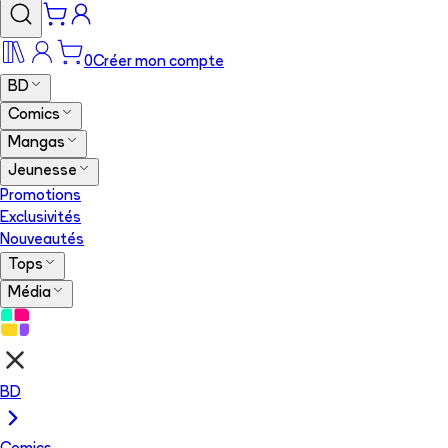
0
Créer mon compte
BD
Comics
Mangas
Jeunesse
Promotions
Exclusivités
Nouveautés
Tops
Média
BD