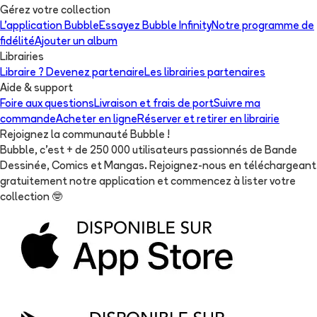
Gérez votre collection
L'application Bubble
Essayez Bubble Infinity
Notre programme de
fidélité
Ajouter un album
Librairies
Libraire ? Devenez partenaire
Les librairies partenaires
Aide & support
Foire aux questions
Livraison et frais de port
Suivre ma
commande
Acheter en ligne
Réserver et retirer en librairie
Rejoignez la communauté Bubble !
Bubble, c'est + de 250 000 utilisateurs passionnés de Bande
Dessinée, Comics et Mangas. Rejoignez-nous en téléchargeant
gratuitement notre application et commencez à lister votre
collection
🤓