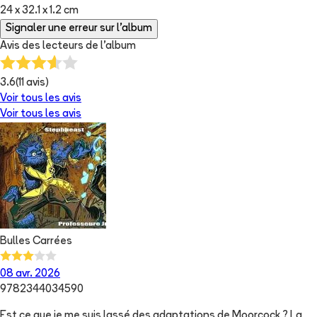
24 x 32.1 x 1.2 cm
Signaler une erreur sur l'album
Avis des lecteurs de
l'album
3.6
(
11
avis)
Voir tous les avis
Voir tous les avis
Bulles Carrées
08 avr. 2026
9782344034590
Est ce que je me suis lassé des adaptations de Moorcock ? La