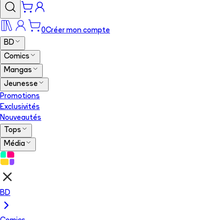
0
Créer mon compte
BD
Comics
Mangas
Jeunesse
Promotions
Exclusivités
Nouveautés
Tops
Média
BD