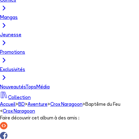
Comics
Mangas
Jeunesse
Promotions
Exclusivités
Nouveautés
Tops
Média
Collection
Accueil
>
BD
>
Aventure
>
Crox Naragoon
>
Baptême du Feu
<
Crox Naragoon
Faire découvrir cet album à des amis
: