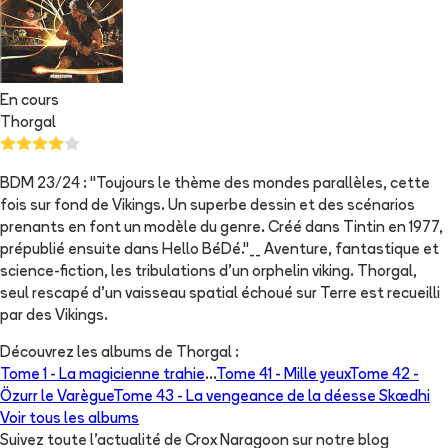
En cours
Thorgal
BDM 23/24 : "Toujours le thème des mondes parallèles, cette
fois sur fond de Vikings. Un superbe dessin et des scénarios
prenants en font un modèle du genre. Créé dans Tintin en 1977,
prépublié ensuite dans Hello BéDé."__ Aventure, fantastique et
science-fiction, les tribulations d'un orphelin viking. Thorgal,
seul rescapé d'un vaisseau spatial échoué sur Terre est recueilli
par des Vikings.
Découvrez les albums de
Thorgal
:
Tome 1 -
La magicienne trahie
...
Tome 41 -
Mille yeux
Tome 42 -
Özurr le Varègue
Tome 43 -
La vengeance de la déesse Skædhi
Voir tous les albums
Suivez toute l'actualité de Crox Naragoon sur notre blog