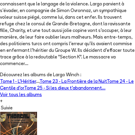
connaissent que le langage de la violence. Largo parvient à
s'évader, en compagnie de Simon Ovronnaz, un sympathique
voleur suisse piégé, comme lui, dans cet enfer. Ils trouvent
refuge chez le consul de Grande-Bretagne, dont la ravissante
fille, Charity, et une tout aussi jolie copine vont s'occuper, à leur
manière, de leur faire oublier leurs malheurs. Mais entre-temps,
des politiciens turcs ont compris l'erreur qu'ils avaient commise
en enfermant l'héritier du Groupe W. Ils décident d'effacer toute
trace grâce à la redoutable "Section K". Le massacre va
commencer...
Découvrez les albums de
Largo Winch
:
Tome 1 -
L'Héritier
...
Tome 23 -
La Frontière de la Nuit
Tome 24 -
Le
Centile d'or
Tome 25 -
Si les dieux t'abandonnent...
Voir tous les albums
+
Suivie