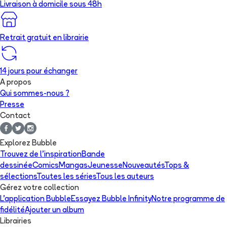
Livraison à domicile sous 48h
Retrait gratuit en librairie
14 jours pour échanger
A propos
Qui sommes-nous ?
Presse
Contact
Explorez Bubble
Trouvez de l'inspiration
Bande
dessinée
Comics
Mangas
Jeunesse
Nouveautés
Tops &
sélections
Toutes les séries
Tous les auteurs
Gérez votre collection
L'application Bubble
Essayez Bubble Infinity
Notre programme de
fidélité
Ajouter un album
Librairies