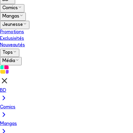
Comics
Mangas
Jeunesse
Promotions
Exclusivités
Nouveautés
Tops
Média
BD
Comics
Mangas