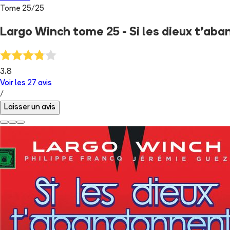
Tome
25
/
25
Largo Winch tome 25 - Si les dieux t'aba
3.8
Voir les
27
avis
/
Laisser un avis