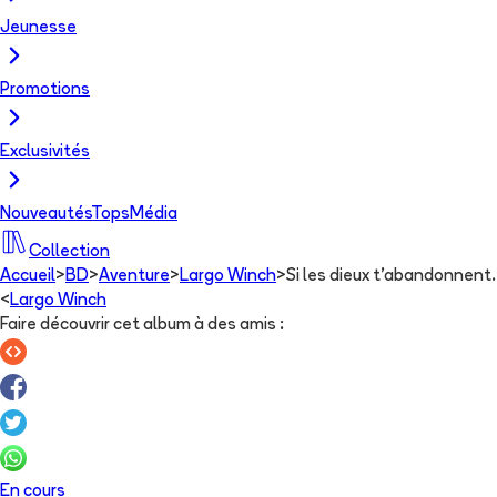
Jeunesse
Promotions
Exclusivités
Nouveautés
Tops
Média
Collection
Accueil
>
BD
>
Aventure
>
Largo Winch
>
Si les dieux t'abandonnent.
<
Largo Winch
Faire découvrir cet album à des amis
:
En cours