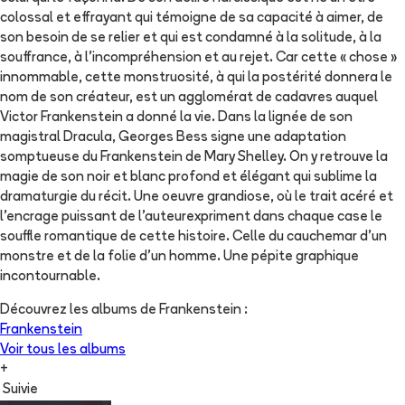
colossal et effrayant qui témoigne de sa capacité à aimer, de
son besoin de se relier et qui est condamné à la solitude, à la
souffrance, à l'incompréhension et au rejet. Car cette « chose »
innommable, cette monstruosité, à qui la postérité donnera le
nom de son créateur, est un agglomérat de cadavres auquel
Victor Frankenstein a donné la vie. Dans la lignée de son
magistral Dracula, Georges Bess signe une adaptation
somptueuse du Frankenstein de Mary Shelley. On y retrouve la
magie de son noir et blanc profond et élégant qui sublime la
dramaturgie du récit. Une oeuvre grandiose, où le trait acéré et
l'encrage puissant de l'auteurexpriment dans chaque case le
souffle romantique de cette histoire. Celle du cauchemar d'un
monstre et de la folie d'un homme. Une pépite graphique
incontournable.
Découvrez les albums de
Frankenstein
:
Frankenstein
Voir tous les albums
+
Suivie