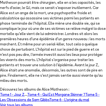
Matheson pourrait être chirurgien, elle en a les capacités, les
nerfs d'acier, le Q.I, mais ce serait s'exposer inutilement. Car
Alice est un ange de la mort, une psychopathe froide et
calculatrice qui assassine ses victimes parmi les patients en
phase terminale de l'hôpital. Elle mène une double vie, qui se
complique le jour où une de ses victimes se relève malgré la dose
mortelle qu'elle vient de lui administrer. Londres vit alors les
premières heures d'une épidémie d'un genre nouveau : les morts
marchent. Et même pour un serial-killer, tout cela a quelque
chose de perturbant. L'hôpital est sur le pied de guerre et ce
n'est pas peu dire, l'armée investit aussi les lieux pour protéger
les vivants des morts. L'hôpital s'organise pour traiter les
patients et trouver une solution à l'épidémie. Avant le jour Z,
Alice était une anomalie, désormais, les autres sont de pire en
pire. Finalement, elle ne s'est jamais sentie aussi vivante qu'au
milieu des morts.
Découvrez les albums de
Alice Matheson
:
Tome 1 -
Jour Z
...
Tome 4 -
Qui Est Morgane Skinner ?
Tome 5 -
Les Obsessions de Sam Gibbs
Tome 6 -
L'origine du mal
Voir tous les albums