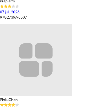
Prepierro
07 juil. 2026
9782731690507
PinkuChan