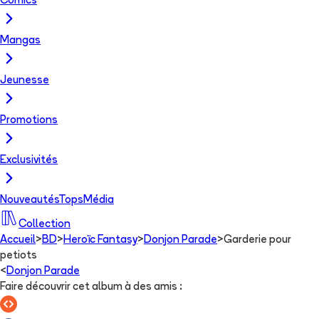
Comics
Mangas
Jeunesse
Promotions
Exclusivités
Nouveautés
Tops
Média
Collection
Accueil
>
BD
>
Heroïc Fantasy
>
Donjon Parade
>
Garderie pour
petiots
<
Donjon Parade
Faire découvrir cet album à des amis
: