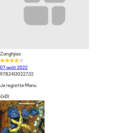
Zanghjiao
07 août 2022
9782413022732
Je regrette Manu
👍
(
0
)