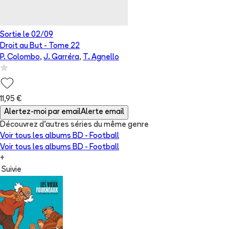
Sortie le
02/09
Droit au But
- Tome
22
P. Colombo
,
J. Garréra
,
T. Agnello
11,95 €
Alertez-moi par email
Alerte email
Découvrez d'autres séries du même genre
Voir tous les albums
BD - Football
Voir tous les albums
BD - Football
+
Suivie