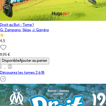
Droit au But
- Tome
1
G. Zampano
,
Skiav
,
J. Garréra
4.5
11,95 €
Disponible
Ajouter au panier
Découvrez les tomes 2 à
18