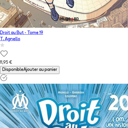
Droit au But
- Tome
19
T. Agnello
11,95 €
Disponible
Ajouter au panier