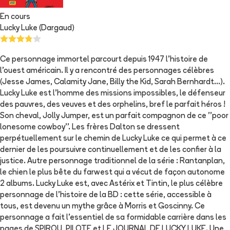
En cours
Lucky Luke (Dargaud)
Ce personnage immortel parcourt depuis 1947 l'histoire de
l'ouest américain. Il y a rencontré des personnages célèbres
(Jesse James, Calamity Jane, Billy the Kid, Sarah Bernhardt...).
Lucky Luke est l'homme des missions impossibles, le défenseur
des pauvres, des veuves et des orphelins, bref le parfait héros !
Son cheval, Jolly Jumper, est un parfait compagnon de ce ''poor
lonesome cowboy''. Les frères Dalton se dressent
perpétuellement sur le chemin de Lucky Luke ce qui permet à ce
dernier de les poursuivre continuellement et de les confier à la
justice. Autre personnage traditionnel de la série : Rantanplan,
le chien le plus bête du farwest qui a vécut de façon autonome
2 albums. Lucky Luke est, avec Astérix et Tintin, le plus célèbre
personnage de l'histoire de la BD : cette série, accessible à
tous, est devenu un mythe grâce à Morris et Goscinny. Ce
personnage a fait l'essentiel de sa formidable carrière dans les
pages de SPIROU, PILOTE et LE JOURNAL DE LUCKY LUKE. Une