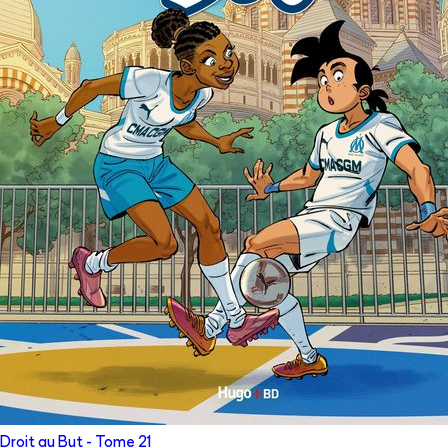
Droit au But
- Tome
21