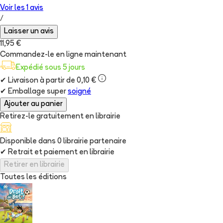
Voir les
1
avis
/
Laisser un avis
11,95 €
Commandez-le en ligne maintenant
Expédié sous 5 jours
✔
Livraison à partir de 0,10 €
✔
Emballage super
soigné
Ajouter au panier
Retirez-le gratuitement en librairie
Disponible dans
0
librairie
partenaire
✔
Retrait et paiement en librairie
Retirer en librairie
Toutes les éditions