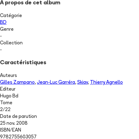
A propos de cet album
Catégorie
BD
Genre
-
Collection
-
Caractéristiques
Auteurs
Gilles Zampano
,
Jean-Luc Garréra
,
Skiav
,
Thierry Agnello
Editeur
Hugo Bd
Tome
2
/
22
Date de parution
25 nov. 2008
ISBN/EAN
9782755603057