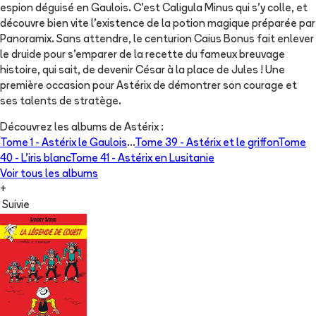
espion déguisé en Gaulois. C’est Caligula Minus qui s’y colle, et
découvre bien vite l’existence de la potion magique préparée par
Panoramix. Sans attendre, le centurion Caius Bonus fait enlever
le druide pour s’emparer de la recette du fameux breuvage
histoire, qui sait, de devenir César à la place de Jules ! Une
première occasion pour Astérix de démontrer son courage et
ses talents de stratège.
Découvrez les albums de
Astérix
:
Tome 1 -
Astérix le Gaulois
...
Tome 39 -
Astérix et le griffon
Tome
40 -
L'iris blanc
Tome 41 -
Astérix en Lusitanie
Voir tous les albums
+
Suivie