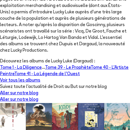
exploitation merchandising et audiovisuelle (dont aux États-
Unis) a permis d'introduire Lucky Luke auprès d'une très large
couche de la population et auprès de plusieurs générations de
lecteurs. A noter qu'après la disparition de Goscinny, plusieurs
scénaristes ont travaillé sur la série : Vicq, De Groot, Fauche et
Léturgie, Lodewijk, Lo Hartog Van Banda et Vidal. L'essentiel
des albums se trouvent chez Dupuis et Dargaud, la nouveauté
chez Lucky Productions.
Découvrez les albums de
Lucky Luke (Dargaud)
:
Tome 1 -
La Diligence
...
Tome 39 -
Le Prophète
Tome 40 -
L'Artiste
Peintre
Tome 41 -
La Légende de l'Ouest
Voir tous les albums
Suivez toute l'actualité de Droit au But sur notre blog
Aller sur notre blog
Aller sur notre blog