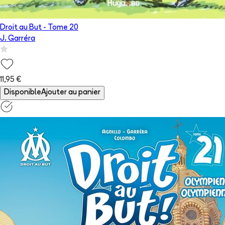
Droit au But
- Tome
20
J. Garréra
11,95 €
Disponible
Ajouter au panier