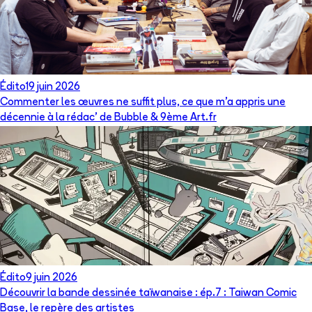
Édito
19 juin 2026
Commenter les œuvres ne suffit plus, ce que m’a appris une
décennie à la rédac’ de Bubble & 9ème Art.fr
Édito
9 juin 2026
Découvrir la bande dessinée taïwanaise : ép.7 : Taiwan Comic
Base, le repère des artistes