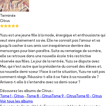
Terminée
Citrus
Yuzu est une jeune fille à la mode, énergique et enthousiaste qui
veut vivre pleinement sa vie. Elle ne connait pas l'amour et va
jusqu'à cacher à ses amis son inexpérience derrière des
mensonges pour bien paraître. Suite au remariage de sa mère,
elle se retrouve dans une nouvelle école très restrictive
réservée aux filles. Le jour de la rentrée, Yuzu se dispute avec
Mei, qui n'est autre que la présidente du conseil des élèves et.
sa nouvelle demi-soeur ! Face à cette situation, Yuzu ne sait pas
comment réagir. Réussira-t-elle à se faire à sa nouvelle vie ?
Arrivera-t-elle à s'entendre avec sa demi-soeur ?
Découvrez les albums de
Citrus
:
Tome 1 -
Citrus
...
Tome 8 -
Citrus
Tome 9 -
Citrus
Tome 10 -
Citrus
Voir tous les albums