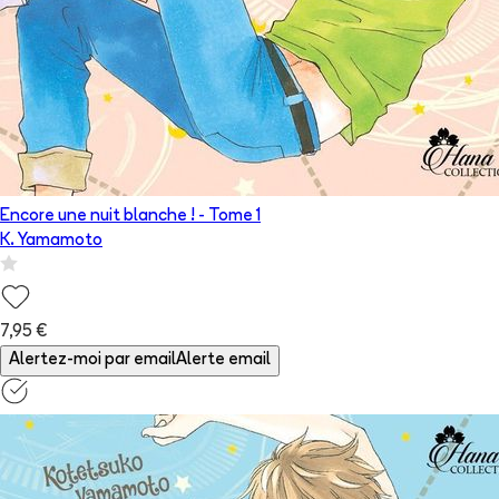
Encore une nuit blanche !
- Tome
1
K. Yamamoto
7,95 €
Alertez-moi par email
Alerte email