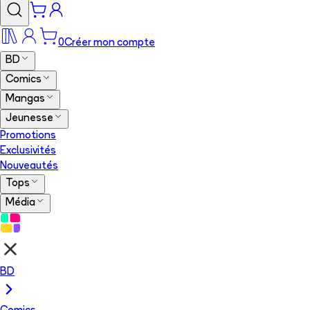
0
Créer mon compte
BD
Comics
Mangas
Jeunesse
Promotions
Exclusivités
Nouveautés
Tops
Média
BD