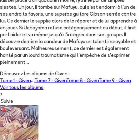
laisser place à un quotidien morne, rythmé par de simples
siestes. Un jour, il tombe sur Mafuyu, qui s'est endormi à l'un de
ses endroits favoris, une superbe guitare Gibson serrée contre
lui. Ce dernier le supplie alors de la réparer et de lui apprendre à
en jouer. Si Uenoyama refuse catégoriquement au début, il finit
par l'aider et va même jusqu'à l'intégrer dans son groupe. Il
découvre derrière la candeur de Mafuyu un talent incroyable et
bouleversant. Malheureusement, ce dernier est également
hanté par un lourd traumatisme qui l'empêche de s'exprimer
pleinement...
Découvrez les albums de
Given
:
Tome 1 -
Given
...
Tome 7 -
Given
Tome 8 -
Given
Tome 9 -
Given
Voir tous les albums
+
Suivie