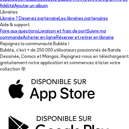
fidélité
Ajouter un album
Librairies
Libraire ? Devenez partenaire
Les librairies partenaires
Aide & support
Foire aux questions
Livraison et frais de port
Suivre ma
commande
Acheter en ligne
Réserver et retirer en librairie
Rejoignez la communauté Bubble !
Bubble, c'est + de 250 000 utilisateurs passionnés de Bande
Dessinée, Comics et Mangas. Rejoignez-nous en téléchargeant
gratuitement notre application et commencez à lister votre
collection
🤓