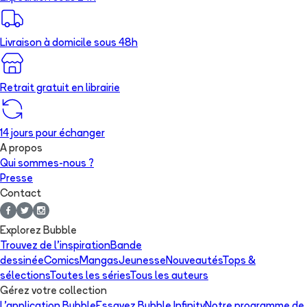
Livraison à domicile sous 48h
Retrait gratuit en librairie
14 jours pour échanger
A propos
Qui sommes-nous ?
Presse
Contact
Explorez Bubble
Trouvez de l'inspiration
Bande
dessinée
Comics
Mangas
Jeunesse
Nouveautés
Tops &
sélections
Toutes les séries
Tous les auteurs
Gérez votre collection
L'application Bubble
Essayez Bubble Infinity
Notre programme de