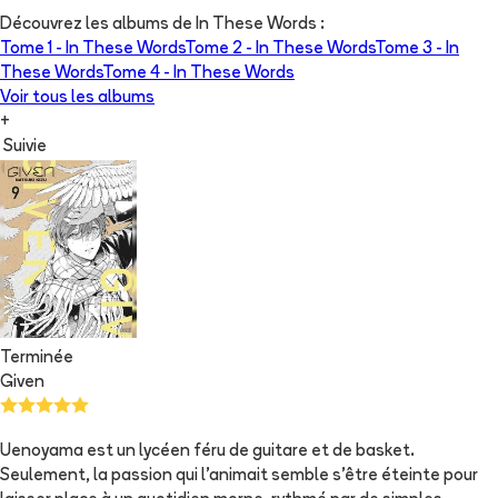
Découvrez les albums de
In These Words
:
Tome 1 -
In These Words
Tome 2 -
In These Words
Tome 3 -
In
These Words
Tome 4 -
In These Words
Voir tous les albums
+
Suivie
Terminée
Given
Uenoyama est un lycéen féru de guitare et de basket.
Seulement, la passion qui l'animait semble s'être éteinte pour