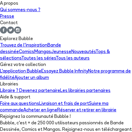
A propos
Qui sommes-nous ?
Presse
Contact
Explorez Bubble
Trouvez de l'inspiration
Bande
dessinée
Comics
Mangas
Jeunesse
Nouveautés
Tops &
sélections
Toutes les séries
Tous les auteurs
Gérez votre collection
L'application Bubble
Essayez Bubble Infinity
Notre programme de
fidélité
Ajouter un album
Librairies
Libraire ? Devenez partenaire
Les librairies partenaires
Aide & support
Foire aux questions
Livraison et frais de port
Suivre ma
commande
Acheter en ligne
Réserver et retirer en librairie
Rejoignez la communauté Bubble !
Bubble, c'est + de 250 000 utilisateurs passionnés de Bande
Dessinée, Comics et Mangas. Rejoignez-nous en téléchargeant