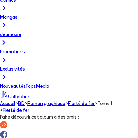
Comics
Mangas
Jeunesse
Promotions
Exclusivités
Nouveautés
Tops
Média
Collection
Accueil
>
BD
>
Roman graphique
>
Fierté de fer
>
Tome 1
<
Fierté de fer
Faire découvrir cet album à des amis
: