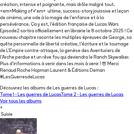
création, intense et poignante, mais drôle malgré tout.
<em>Making of</em> ultime, success-story jouissive et leçon
de cinéma, une ode à la magie de l’enfance et à la
persévérance. Ça y est, l'édition française de Lucas Wars
Episode2 sortira officiellement en librairie le 8 octobre 2025 ! Ce
nouveau chapitre raconte les multiples épreuves de George, sa
quête personnelle de liberté créative, l'écriture et le tournage
de L'Empire contre-attaque, la genèse des Aventuriers de
l'Arche perdue et un rêve fou qui deviendra le Ranch Skywalker.
Plus d'informations à venir dans les mois à venir ! 😎 Merci
Renaud Roche Hopman Laurent & Éditions Deman
#LesGuerresdeLucas
Découvrez les albums de
Les guerres de Lucas
:
Tome 1 -
Les guerres de Lucas
Tome 2 -
Les guerres de Lucas
Voir tous les albums
+
Suivie