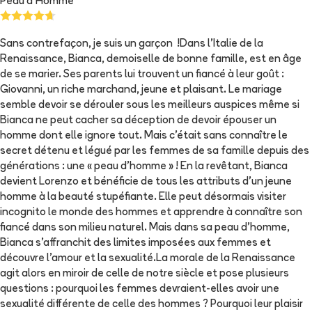
Peau d'Homme
Sans contrefaçon, je suis un garçon !Dans l'Italie de la
Renaissance, Bianca, demoiselle de bonne famille, est en âge
de se marier. Ses parents lui trouvent un fiancé à leur goût :
Giovanni, un riche marchand, jeune et plaisant. Le mariage
semble devoir se dérouler sous les meilleurs auspices même si
Bianca ne peut cacher sa déception de devoir épouser un
homme dont elle ignore tout. Mais c'était sans connaître le
secret détenu et légué par les femmes de sa famille depuis des
générations : une « peau d'homme » ! En la revêtant, Bianca
devient Lorenzo et bénéficie de tous les attributs d'un jeune
homme à la beauté stupéfiante. Elle peut désormais visiter
incognito le monde des hommes et apprendre à connaître son
fiancé dans son milieu naturel. Mais dans sa peau d'homme,
Bianca s'affranchit des limites imposées aux femmes et
découvre l'amour et la sexualité.La morale de la Renaissance
agit alors en miroir de celle de notre siècle et pose plusieurs
questions : pourquoi les femmes devraient-elles avoir une
sexualité différente de celle des hommes ? Pourquoi leur plaisir