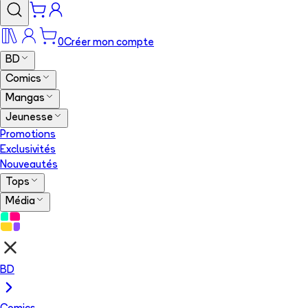
0
Créer mon compte
BD
Comics
Mangas
Jeunesse
Promotions
Exclusivités
Nouveautés
Tops
Média
BD