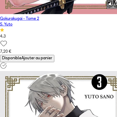
Gokurakugai
- Tome
2
S. Yuto
4.3
7,20 €
Disponible
Ajouter au panier