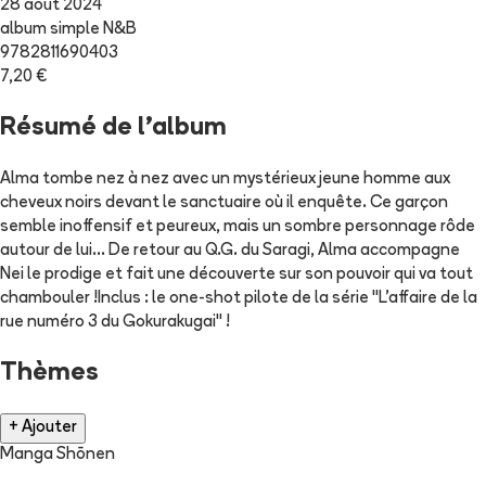
28 août 2024
album simple N&B
9782811690403
7,20 €
Résumé de l'album
Alma tombe nez à nez avec un mystérieux jeune homme aux
cheveux noirs devant le sanctuaire où il enquête. Ce garçon
semble inoffensif et peureux, mais un sombre personnage rôde
autour de lui… De retour au Q.G. du Saragi, Alma accompagne
Nei le prodige et fait une découverte sur son pouvoir qui va tout
chambouler !Inclus : le one-shot pilote de la série "L’affaire de la
rue numéro 3 du Gokurakugai" !
Thèmes
+ Ajouter
Manga Shōnen