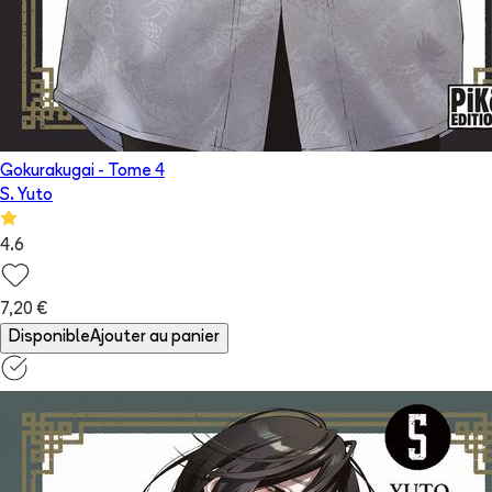
Gokurakugai
- Tome
4
S. Yuto
4.6
7,20 €
Disponible
Ajouter au panier