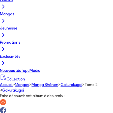
Comics
Mangas
Jeunesse
Promotions
Exclusivités
Nouveautés
Tops
Média
Collection
Accueil
>
Mangas
>
Manga Shōnen
>
Gokurakugai
>
Tome 2
<
Gokurakugai
Faire découvrir cet album à des amis
: