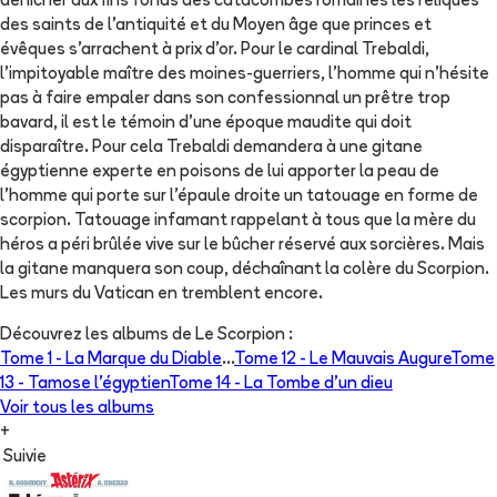
dénicher aux fins fonds des catacombes romaines les reliques
des saints de l'antiquité et du Moyen âge que princes et
évêques s'arrachent à prix d'or. Pour le cardinal Trebaldi,
l'impitoyable maître des moines-guerriers, l'homme qui n'hésite
pas à faire empaler dans son confessionnal un prêtre trop
bavard, il est le témoin d'une époque maudite qui doit
disparaître. Pour cela Trebaldi demandera à une gitane
égyptienne experte en poisons de lui apporter la peau de
l'homme qui porte sur l'épaule droite un tatouage en forme de
scorpion. Tatouage infamant rappelant à tous que la mère du
héros a péri brûlée vive sur le bûcher réservé aux sorcières. Mais
la gitane manquera son coup, déchaînant la colère du Scorpion.
Les murs du Vatican en tremblent encore.
Découvrez les albums de
Le Scorpion
:
Tome 1 -
La Marque du Diable
...
Tome 12 -
Le Mauvais Augure
Tome
13 -
Tamose l'égyptien
Tome 14 -
La Tombe d'un dieu
Voir tous les albums
+
Suivie