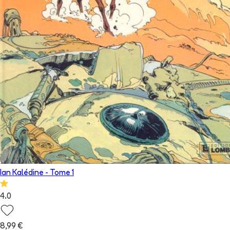
Ian Kalédine
- Tome
1
4.0
8,99 €