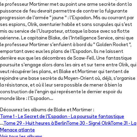
le professeur Mortimer met au point une arme secrète dont la
puissance de feu devrait permettre de contrer la fulgurante
progression de l'armée " jaune " : l'Espadon. Mis au courrant par
ses espions, Olrik, aventurier habile et sans scrupules qui s'est
mis au service de l'Usurpateur, attaque la base avec sa flotte
aérienne. Le capitaine Blake, de l'Intelligence Service, ainsi que
le professeur Mortimer s'enfuient à bord du " Golden Rocket ",
emportant avec eux les plans de l'Espadon. Ils ne laissent
derrière eux que les décombres de Scaw-Fell. Une fantastique
poursuite s'engage alors dans les airs et sur terre entre Olrik, qui
veut récupérer les plans, et Blake et Mortimer qui tentent de
rejoindre une base secrète du Moyen-Orient où, déjà, s'organise
la résistance, et où il leur sera possible de mener à bien la
construction de l'engin qui représente le dernier espoir du
monde libre : l'Espadon...
Découvrez les albums de
Blake et Mortimer
:
Tome 1 -
Le Secret de l'Espadon - La poursuite fantastique
...
Tome 29 -
Huit heures à Berlin
Tome 30 -
Signé Olrik
Tome 31 -
La
Menace atlante