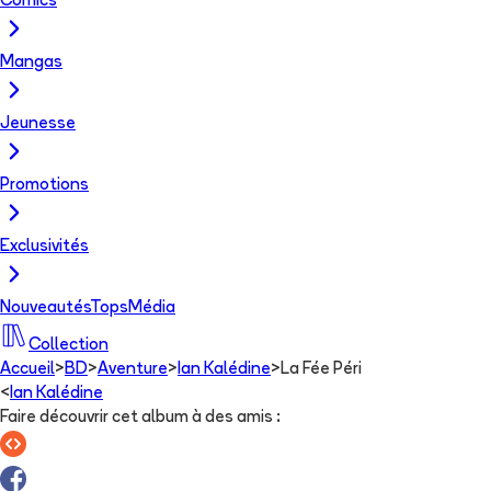
Comics
Mangas
Jeunesse
Promotions
Exclusivités
Nouveautés
Tops
Média
Collection
Accueil
>
BD
>
Aventure
>
Ian Kalédine
>
La Fée Péri
<
Ian Kalédine
Faire découvrir cet album à des amis
: