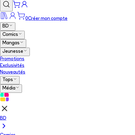
0
Créer mon compte
BD
Comics
Mangas
Jeunesse
Promotions
Exclusivités
Nouveautés
Tops
Média
BD