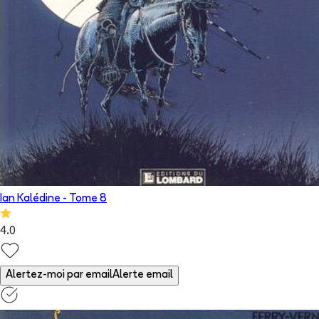
Ian Kalédine
- Tome
8
4.0
Alertez-moi par email
Alerte email