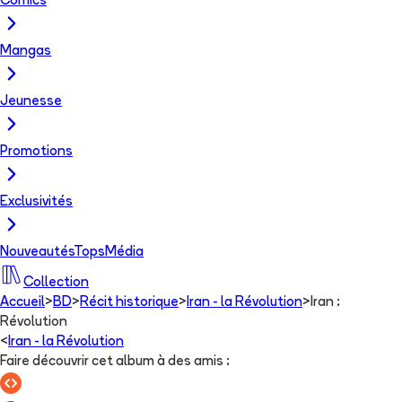
Comics
Mangas
Jeunesse
Promotions
Exclusivités
Nouveautés
Tops
Média
Collection
Accueil
>
BD
>
Récit historique
>
Iran - la Révolution
>
Iran :
Révolution
<
Iran - la Révolution
Faire découvrir cet album à des amis
: