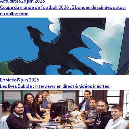
Actualités
26 juin 2026
Coupe du monde de football 2026 : 5 bandes dessinées autour
du ballon rond
En vidéo
19 juin 2026
Les lives Bubble : interviews en direct & vidéos inédites