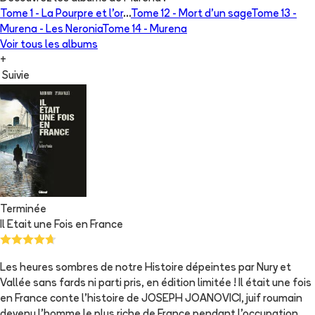
Tome 1 -
La Pourpre et l'or
...
Tome 12 -
Mort d'un sage
Tome 13 -
Murena - Les Neronia
Tome 14 -
Murena
Voir tous les albums
+
Suivie
Terminée
Il Etait une Fois en France
Les heures sombres de notre Histoire dépeintes par Nury et
Vallée sans fards ni parti pris, en édition limitée ! Il était une fois
en France conte l'histoire de JOSEPH JOANOVICI, juif roumain
devenu l'homme le plus riche de France pendant l'occupation.