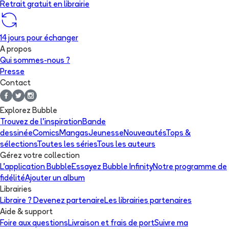
Retrait gratuit en librairie
14 jours pour échanger
A propos
Qui sommes-nous ?
Presse
Contact
Explorez Bubble
Trouvez de l'inspiration
Bande
dessinée
Comics
Mangas
Jeunesse
Nouveautés
Tops &
sélections
Toutes les séries
Tous les auteurs
Gérez votre collection
L'application Bubble
Essayez Bubble Infinity
Notre programme de
fidélité
Ajouter un album
Librairies
Libraire ? Devenez partenaire
Les librairies partenaires
Aide & support
Foire aux questions
Livraison et frais de port
Suivre ma