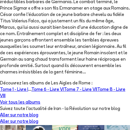
irréductibles barbares de Germania. Le combat terminé, le
Prince Sigmar « offre » son fils Ermanamer en otage aux Romains.
César confie l'éducation de ce jeune barbare chevelu au fidèle
Titus Valerius Falco, qui a justement un fils du même âge,
Marcus, qui lui aussi aurait bien besoin d'une éducation digne de
ce nom. Entraînement complet et discipline de fer : les deux
jeunes garçons affrontent ensemble les terribles épreuves
auxquelles les soumet leur entraîneur, ancien légionnaire. Au fil
de ces expériences éprouvantes, le jeune Romain insolent et le
Germain au sang chaud transforment leur haine réciproque en
profonde amitié. Surtout quand ils découvrent ensemble les
charmes irrésistibles de la gent féminine...
Découvrez les albums de
Les Aigles de Rome
:
Tome 1 -
Livre I
...
Tome 6 -
Livre VI
Tome 7 -
Livre VII
Tome 8 -
Livre
VIII
Voir tous les albums
Suivez toute l'actualité de Iran - la Révolution sur notre blog
Aller sur notre blog
Aller sur notre blog