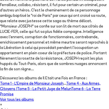
Ferrailleur, collabo, résistant, il fut pour certain un criminel, pour
d'autres un héros. C'est le cheminement de ce personnage
ambigu baptisé le "roi de Paris" par ceux qui ont croisé sa route,
que relate avec justesse cette saga au thème délicat.
"Monsieur JOSEPH" se confie sur son lit de mort aux côtés de
LUCIE-FER, celle qui fut sa plus fidèle compagne. Intelligence
avec l'ennemi, corruption de fonctionnaires, contrebande,
enrichissement personnel et même meurtre seront reprochés à
la Libération à celui qui possédait pendant l'occupation un
appartement en plein coeur de la préfecture de police. Portant
fièrement la rosette de la résistance, JOSEPH reçoit les plus
huppés du Tout-Paris, alors que de sombres nuages annoncent
la fin de son règne...
Découvrez les albums de
Il Etait une Fois en France
:
Tome 1 -
L'Empire de Monsieur Joseph
...
Tome 4 -
Aux Armes,
Citoyens !
Tome 5 -
Le Petit Juge de Melun
Tome 6 -
La Terre
Promise
Voir tous les albums
+