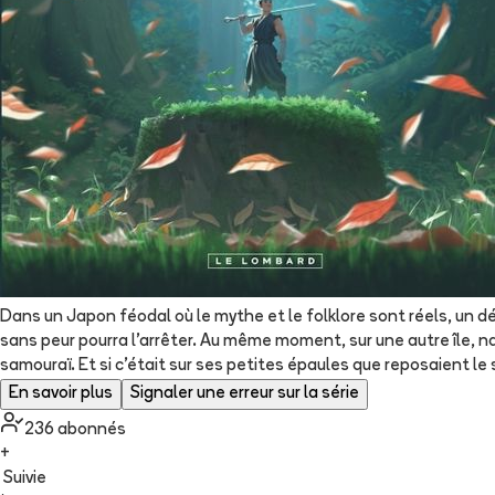
Dans un Japon féodal où le mythe et le folklore sont réels, un d
sans peur pourra l'arrêter. Au même moment, sur une autre île, na
samouraï. Et si c'était sur ses petites épaules que reposaient le 
En savoir plus
Signaler une erreur sur la série
236
abonné
s
+
Suivie