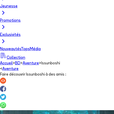
Jeunesse
Promotions
Exclusivités
Nouveautés
Tops
Média
Collection
Accueil
>
BD
>
Aventure
>
Issunboshi
<
Aventure
Faire découvrir Issunboshi à des amis
: