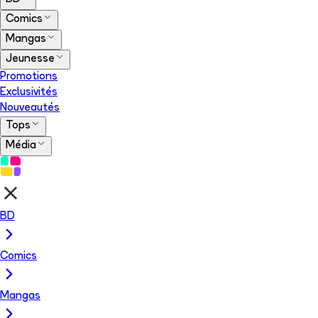
Comics
Mangas
Jeunesse
Promotions
Exclusivités
Nouveautés
Tops
Média
BD
Comics
Mangas