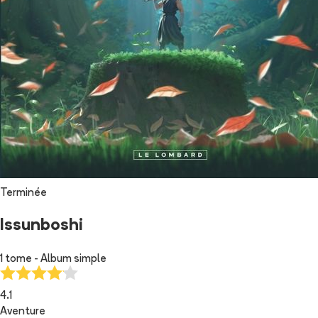
Terminée
Issunboshi
1 tome - Album simple
4.1
Aventure