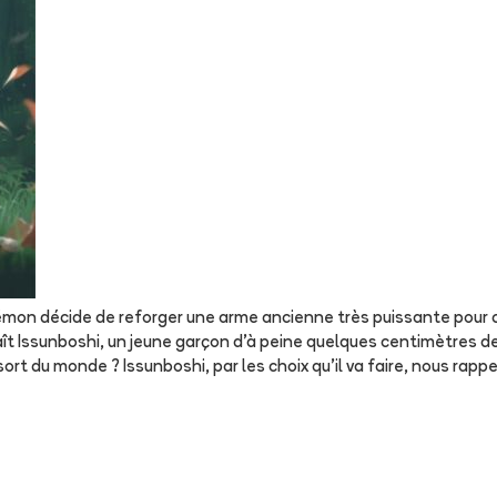
émon décide de reforger une arme ancienne très puissante pour co
ît Issunboshi, un jeune garçon d'à peine quelques centimètres de h
sort du monde ? Issunboshi, par les choix qu'il va faire, nous rapp