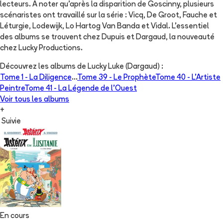
lecteurs. A noter qu'après la disparition de Goscinny, plusieurs
scénaristes ont travaillé sur la série : Vicq, De Groot, Fauche et
Léturgie, Lodewijk, Lo Hartog Van Banda et Vidal. L'essentiel
des albums se trouvent chez Dupuis et Dargaud, la nouveauté
chez Lucky Productions.
Découvrez les albums de
Lucky Luke (Dargaud)
:
Tome 1 -
La Diligence
...
Tome 39 -
Le Prophète
Tome 40 -
L'Artiste
Peintre
Tome 41 -
La Légende de l'Ouest
Voir tous les albums
+
Suivie
En cours