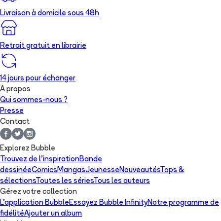
Livraison à domicile sous 48h
Retrait gratuit en librairie
14 jours pour échanger
A propos
Qui sommes-nous ?
Presse
Contact
Explorez Bubble
Trouvez de l'inspiration
Bande
dessinée
Comics
Mangas
Jeunesse
Nouveautés
Tops &
sélections
Toutes les séries
Tous les auteurs
Gérez votre collection
L'application Bubble
Essayez Bubble Infinity
Notre programme de
fidélité
Ajouter un album