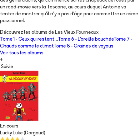
des générations, qui commence sur les chapeaux de roues par
un road-movie vers la Toscane, au cours duquel Antoine va
tenter de montrer qu'il n'y a pas d'âge pour commettre un crime
passionnel.
Découvrez les albums de
Les Vieux Fourneaux
:
Tome 1 -
Ceux qui restent
...
Tome 6 -
L'oreille bouchée
Tome 7 -
Chauds comme le climat
Tome 8 -
Graines de voyous
Voir tous les albums
+
Suivie
En cours
Lucky Luke (Dargaud)