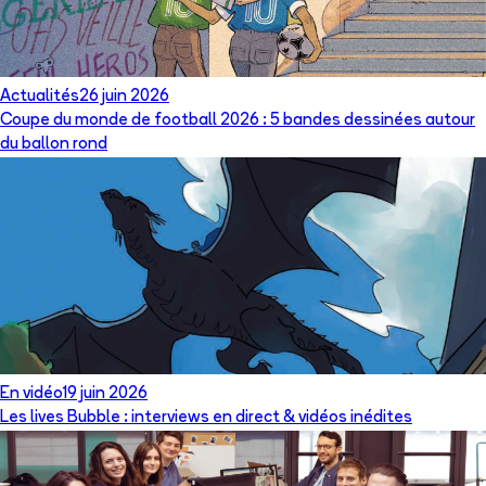
Actualités
26 juin 2026
Coupe du monde de football 2026 : 5 bandes dessinées autour
du ballon rond
En vidéo
19 juin 2026
Les lives Bubble : interviews en direct & vidéos inédites