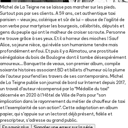
Michel de La Teigne ne se laisse pas marcher sur les pieds.
Surtout pas par ses clients. A 59 ans, cet authentique taxi
parisien – vieux jeu, colérique et sûr de lui – abuse de l'agilité de
son verbe pour martyriser les bourgeois, célébrités, députés et
gens du peuple qui ont le malheur de croiser sa route. Personne
ne trouve grâce à ses yeux. Et il a horreur des mioches ! Sauf
Alice, sa jeune nièce, qui révèle son humanisme tendre mais
profondément enfoui. Et puis il y a Alimatou, une prostituée
sénégalaise du bois de Boulogne dont il tombe désespérément
amoureux... Banquette de veaux, son premier album, compile
soixante histoires associant BD et billets d'humeur où la plume
de l'auteur pourfend les travers de ses contemporains. Michel
de La Teigne publie son journal de bord sur Internet depuis 2017,
un travail d'auteur récompensé par la "Médaille du taxi"
décernée en 2020 à l'Hôtel de Ville de Paris pour "son
implication dans le rayonnement du métier de chauffeur de taxi
et l'exemplarité de son action". Cette adaptation en album
papier, qui s'appuie sur un lectorat déjà présent, fidèle et
prescripteur, s'adresse au grand public.
En savoir plus
Signaler une erreur sur la série