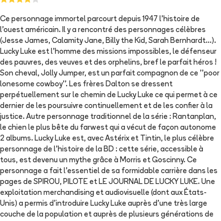
Ce personnage immortel parcourt depuis 1947 l'histoire de
l'ouest américain. Il y a rencontré des personnages célèbres
(Jesse James, Calamity Jane, Billy the Kid, Sarah Bernhardt...).
Lucky Luke est l'homme des missions impossibles, le défenseur
des pauvres, des veuves et des orphelins, bref le parfait héros !
Son cheval, Jolly Jumper, est un parfait compagnon de ce ''poor
lonesome cowboy''. Les frères Dalton se dressent
perpétuellement sur le chemin de Lucky Luke ce qui permet à ce
dernier de les poursuivre continuellement et de les confier à la
justice. Autre personnage traditionnel de la série : Rantanplan,
le chien le plus bête du farwest qui a vécut de façon autonome
2 albums. Lucky Luke est, avec Astérix et Tintin, le plus célèbre
personnage de l'histoire de la BD : cette série, accessible à
tous, est devenu un mythe grâce à Morris et Goscinny. Ce
personnage a fait l'essentiel de sa formidable carrière dans les
pages de SPIROU, PILOTE et LE JOURNAL DE LUCKY LUKE. Une
exploitation merchandising et audiovisuelle (dont aux États-
Unis) a permis d'introduire Lucky Luke auprès d'une très large
couche de la population et auprès de plusieurs générations de