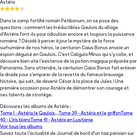
Astérix
Dans le camp fortifié romain Petibonum, on se pose des
questions : comment les Irréductibles Gaulois du village
d’Astérix font-ils pour ridiculiser encore et toujours la puissance
romaine ? Décidé à percer à jour le mystère de la force
surhumaine de nos héros, le centurion Caius Bonus envoie un
espion déguisé en Gaulois. C’est Caligula Minus qui s’y colle, et
découvre bien vite l’existence de la potion magique préparée par
Panoramix. Sans attendre, le centurion Caius Bonus fait enlever
le druide pour s’emparer de la recette du fameux breuvage
histoire, qui sait, de devenir César à la place de Jules ! Une
première occasion pour Astérix de démontrer son courage et
ses talents de stratège.
Découvrez les albums de
Astérix
:
Tome 1 -
Astérix le Gaulois
...
Tome 39 -
Astérix et le griffon
Tome
40 -
L'iris blanc
Tome 41 -
Astérix en Lusitanie
Voir tous les albums
Suivez toute l'actualité de Journal de bord d'un taxi parisien sur