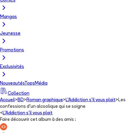
Comics
Mangas
Jeunesse
Promotions
Exclusivités
Nouveautés
Tops
Média
Collection
Accueil
>
BD
>
Roman graphique
>
L'Addiction s'il vous plait
>
Les
confessions d'un alcoolique qui se soigne
<
L'Addiction s'il vous plait
Faire découvrir cet album à des amis
: