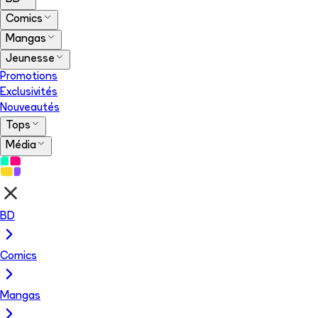
Comics
Mangas
Jeunesse
Promotions
Exclusivités
Nouveautés
Tops
Média
BD
Comics
Mangas