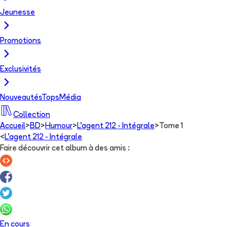
Jeunesse
Promotions
Exclusivités
Nouveautés
Tops
Média
Collection
Accueil
>
BD
>
Humour
>
L'agent 212 - Intégrale
>
Tome 1
<
L'agent 212 - Intégrale
Faire découvrir cet album à des amis
:
En cours