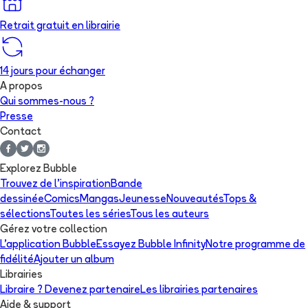
Retrait gratuit en librairie
14 jours pour échanger
A propos
Qui sommes-nous ?
Presse
Contact
Explorez Bubble
Trouvez de l'inspiration
Bande
dessinée
Comics
Mangas
Jeunesse
Nouveautés
Tops &
sélections
Toutes les séries
Tous les auteurs
Gérez votre collection
L'application Bubble
Essayez Bubble Infinity
Notre programme de
fidélité
Ajouter un album
Librairies
Libraire ? Devenez partenaire
Les librairies partenaires
Aide & support