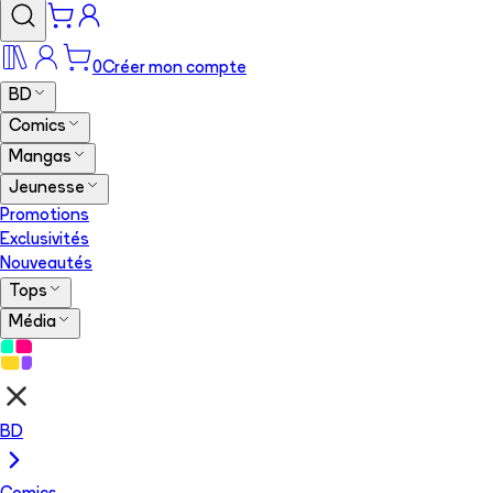
0
Créer mon compte
BD
Comics
Mangas
Jeunesse
Promotions
Exclusivités
Nouveautés
Tops
Média
BD