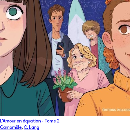
L'Amour en équation
- Tome
2
Camomille
,
C. Lang