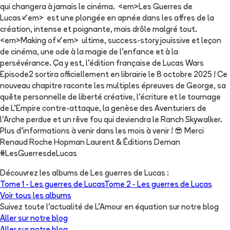
qui changera à jamais le cinéma. <em>Les Guerres de
Lucas</em> est une plongée en apnée dans les affres de la
création, intense et poignante, mais drôle malgré tout.
<em>Making of</em> ultime, success-story jouissive et leçon
de cinéma, une ode à la magie de l’enfance et à la
persévérance. Ça y est, l'édition française de Lucas Wars
Episode2 sortira officiellement en librairie le 8 octobre 2025 ! Ce
nouveau chapitre raconte les multiples épreuves de George, sa
quête personnelle de liberté créative, l'écriture et le tournage
de L'Empire contre-attaque, la genèse des Aventuriers de
l'Arche perdue et un rêve fou qui deviendra le Ranch Skywalker.
Plus d'informations à venir dans les mois à venir ! 😎 Merci
Renaud Roche Hopman Laurent & Éditions Deman
#LesGuerresdeLucas
Découvrez les albums de
Les guerres de Lucas
:
Tome 1 -
Les guerres de Lucas
Tome 2 -
Les guerres de Lucas
Voir tous les albums
Suivez toute l'actualité de L'Amour en équation sur notre blog
Aller sur notre blog