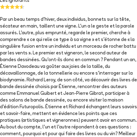
Les Ignorants
Par un beau temps d'hiver, deux individus, bonnets sur la tête,
sécateur en main, taillent une vigne. L'un a le geste et la parole
assurés. L'autre, plus emprunté, regarde le premier, cherche à
comprendre « ce qui relie ce type à sa vigne » et s'étonne de « la
singulière fusion entre un individu et un morceau de rocher battu
par les vents ». Le premier est vigneron, le second auteur de
bandes dessinées. Qu'ont-ils donc en commun ? Pendant un an,
Étienne Davodeau va goûter aux joies de la taille, du
décavaillonnage, de la tonnellerie ou encore s'interroger sur la
biodynamie. Richard Leroy, de son côté, va découvrir des livres de
bande dessinée choisis par Étienne, rencontrer des auteurs
comme Emmanuel Guibert et Jean-Pierre Gibrat, participer à
des salons de bande dessinée, ou encore visiter la maison
d'édition Futuropolis. Étienne et Richard échangent leurs savoirs
et savoir-faire, mettent en évidence les points que ces
pratiques (artistiques et vigneronnes) peuvent avoir en commun.
Au bout du compte, l'un et l'autre répondent à ces questions :
comment, pourquoi et pour qui faire des livres ou du vin? Meilleur