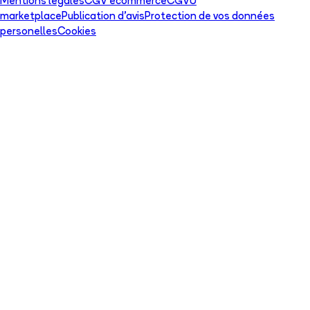
Mentions légales
CGV ecommerce
CGVU
marketplace
Publication d'avis
Protection de vos données
personelles
Cookies