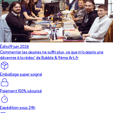
Édito
19 juin 2026
Commenter les œuvres ne suffit plus, ce que m’a appris une
décennie à la rédac’ de Bubble & 9ème Art.fr
Emballage super soigné
Paiement 100% sécurisé
Expédition sous 24h