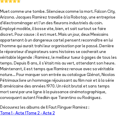
Muet comme une tombe. Silencieux comme la mort. Falcon City,
Arizona. Jacques Ramirez travaille à la Robotop, une entreprise
d'électroménager et l'un des fleurons industriels du coin.
Employé modèle, il bosse vite, bien, et sait surtout se faire
discret. Pour cause : il est muet. Mais un jour, deux Mexicains
appartenant à un dangereux cartel pensent reconnaître en lui
l'homme qui aurait trahi leur organisation par le passé. Derrière
le réparateur d'aspirateurs sans histoires se cacherait une
véritable légende : Ramirez, le meilleur tueur à gages de tous les
temps. Depuis 8 ans, il s'était mis au vert, attendant son heure.
Maintenant, il est temps que Ramirez renoue avec sa véritable
nature... Pour marquer son entrée au catalogue Glénat, Nicolas
Pétrimaux livre un hommage réjouissant au film noir et à la série
B américaine des années 1970. Un récit brutal et sans temps
mort servi par une ligne à la puissance cinématographique,
convoquant autant Friedkin que Tarantino ou Rodriguez.
Découvrez les albums de
Il Faut Flinguer Ramirez
:
Tome 1 -
Acte 1
Tome 2 -
Acte 2