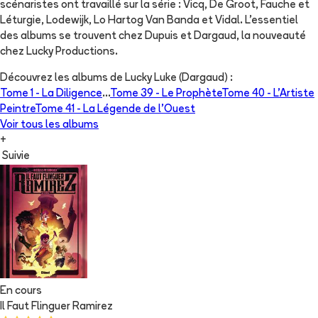
scénaristes ont travaillé sur la série : Vicq, De Groot, Fauche et
Léturgie, Lodewijk, Lo Hartog Van Banda et Vidal. L'essentiel
des albums se trouvent chez Dupuis et Dargaud, la nouveauté
chez Lucky Productions.
Découvrez les albums de
Lucky Luke (Dargaud)
:
Tome 1 -
La Diligence
...
Tome 39 -
Le Prophète
Tome 40 -
L'Artiste
Peintre
Tome 41 -
La Légende de l'Ouest
Voir tous les albums
+
Suivie
En cours
Il Faut Flinguer Ramirez