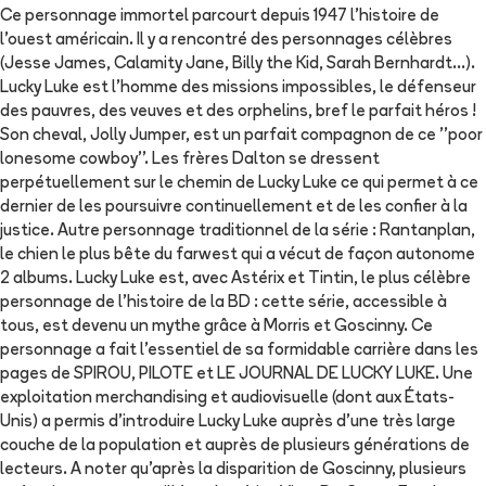
Ce personnage immortel parcourt depuis 1947 l'histoire de
l'ouest américain. Il y a rencontré des personnages célèbres
(Jesse James, Calamity Jane, Billy the Kid, Sarah Bernhardt...).
Lucky Luke est l'homme des missions impossibles, le défenseur
des pauvres, des veuves et des orphelins, bref le parfait héros !
Son cheval, Jolly Jumper, est un parfait compagnon de ce ''poor
lonesome cowboy''. Les frères Dalton se dressent
perpétuellement sur le chemin de Lucky Luke ce qui permet à ce
dernier de les poursuivre continuellement et de les confier à la
justice. Autre personnage traditionnel de la série : Rantanplan,
le chien le plus bête du farwest qui a vécut de façon autonome
2 albums. Lucky Luke est, avec Astérix et Tintin, le plus célèbre
personnage de l'histoire de la BD : cette série, accessible à
tous, est devenu un mythe grâce à Morris et Goscinny. Ce
personnage a fait l'essentiel de sa formidable carrière dans les
pages de SPIROU, PILOTE et LE JOURNAL DE LUCKY LUKE. Une
exploitation merchandising et audiovisuelle (dont aux États-
Unis) a permis d'introduire Lucky Luke auprès d'une très large
couche de la population et auprès de plusieurs générations de
lecteurs. A noter qu'après la disparition de Goscinny, plusieurs