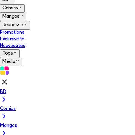
Comics
Mangas
Jeunesse
Promotions
Exclusivités
Nouveautés
Tops
Média
BD
Comics
Mangas