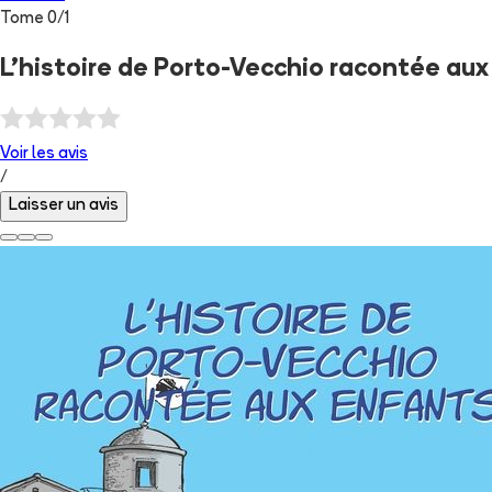
Tome
0
/
1
L'histoire de Porto-Vecchio racontée au
Voir les
avis
/
Laisser un avis