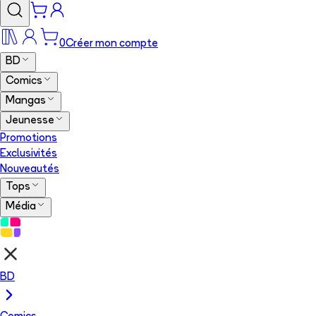
0
Créer mon compte
BD
Comics
Mangas
Jeunesse
Promotions
Exclusivités
Nouveautés
Tops
Média
BD