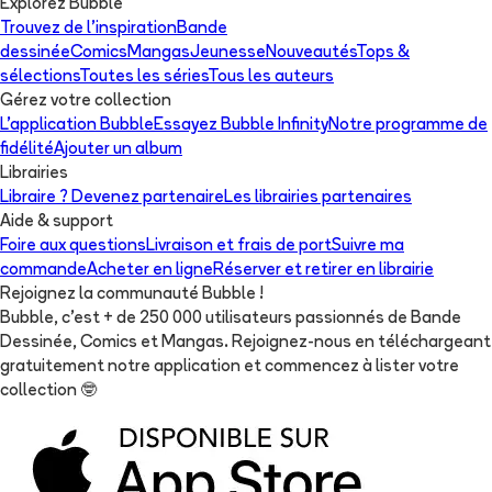
Explorez Bubble
Trouvez de l'inspiration
Bande
dessinée
Comics
Mangas
Jeunesse
Nouveautés
Tops &
sélections
Toutes les séries
Tous les auteurs
Gérez votre collection
L'application Bubble
Essayez Bubble Infinity
Notre programme de
fidélité
Ajouter un album
Librairies
Libraire ? Devenez partenaire
Les librairies partenaires
Aide & support
Foire aux questions
Livraison et frais de port
Suivre ma
commande
Acheter en ligne
Réserver et retirer en librairie
Rejoignez la communauté Bubble !
Bubble, c'est + de 250 000 utilisateurs passionnés de Bande
Dessinée, Comics et Mangas. Rejoignez-nous en téléchargeant
gratuitement notre application et commencez à lister votre
collection
🤓