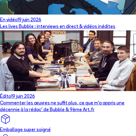
En vidéo
19 juin 2026
Les lives Bubble : interviews en direct & vidéos inédites
Édito
19 juin 2026
Commenter les œuvres ne suffit plus, ce que m’a appris une
décennie à la rédac’ de Bubble & 9ème Art.fr
Emballage super soigné