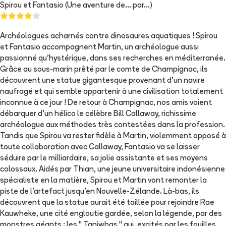
Spirou et Fantasio (Une aventure de... par...)
Archéologues acharnés contre dinosaures aquatiques ! Spirou
et Fantasio accompagnent Martin, un archéologue aussi
passionné qu'hystérique, dans ses recherches en méditerranée.
Grâce au sous-marin prêté par le comte de Champignac, ils
découvrent une statue gigantesque provenant d'un navire
naufragé et qui semble appartenir à une civilisation totalement
inconnue à ce jour ! De retour à Champignac, nos amis voient
débarquer d'un hélico le célèbre Bill Callaway, richissime
archéologue aux méthodes très contestées dans la profession.
Tandis que Spirou va rester fidèle à Martin, violemment opposé à
toute collaboration avec Callaway, Fantasio va se laisser
séduire par le milliardaire, sa jolie assistante et ses moyens
colossaux. Aidés par Thian, une jeune universitaire indonésienne
spécialiste en la matière, Spirou et Martin vont remonter la
piste de l'artefact jusqu'en Nouvelle-Zélande. Là-bas, ils
découvrent que la statue aurait été taillée pour rejoindre Rae
Kauwheke, une cité engloutie gardée, selon la légende, par des
monstres géants : les " Taniwhas " qui, excités par les fouilles