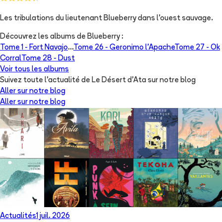
Les tribulations du lieutenant Blueberry dans l'ouest sauvage.
Découvrez les albums de
Blueberry
:
Tome 1 -
Fort Navajo
...
Tome 26 -
Geronimo l'Apache
Tome 27 -
Ok
Corral
Tome 28 -
Dust
Voir tous les albums
Suivez toute l'actualité de Le Désert d'Ata sur notre blog
Aller sur notre blog
Aller sur notre blog
Actualités
1 juil. 2026