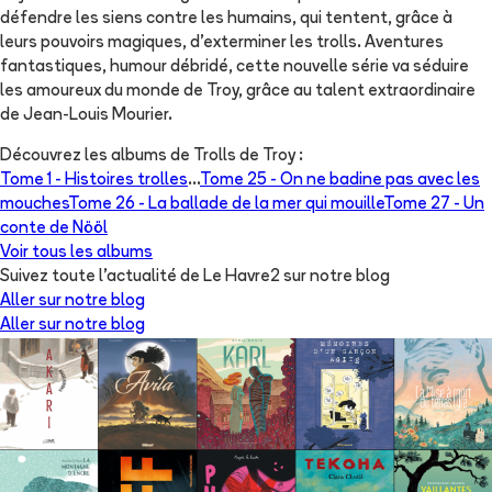
défendre les siens contre les humains, qui tentent, grâce à
leurs pouvoirs magiques, d'exterminer les trolls. Aventures
fantastiques, humour débridé, cette nouvelle série va séduire
les amoureux du monde de Troy, grâce au talent extraordinaire
de Jean-Louis Mourier.
Découvrez les albums de
Trolls de Troy
:
Tome 1 -
Histoires trolles
...
Tome 25 -
On ne badine pas avec les
mouches
Tome 26 -
La ballade de la mer qui mouille
Tome 27 -
Un
conte de Nööl
Voir tous les albums
Suivez toute l'actualité de Le Havre2 sur notre blog
Aller sur notre blog
Aller sur notre blog