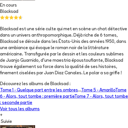
En cours
Blacksad
Blacksad est une série culte qui met en scène un chat détective
dans un univers anthropomorphique. Déjà riche de 6 tomes,
Blacksad se déroule dans les États-Unis des années 1950, dans
une ambiance qui évoque le roman noir de la littérature
américaine. Transfigurée par le dessin et les couleurs sublimes
de Juanjo Guarnido, d'une maestria époustouflante, Blacksad
trouve également sa force dans la qualité de ses histoires,
finement ciselées par Juan Diaz Canales. Le polar a sa griffe !
Découvrez les albums de
Blacksad
:
Tome 1 -
Quelque part entre les ombres
...
Tome 5 -
Amarillo
Tome
6 -
Alors, tout tombe : première partie
Tome 7 -
Alors, tout tombe
: seconde partie
Voir tous les albums
+
Suivie