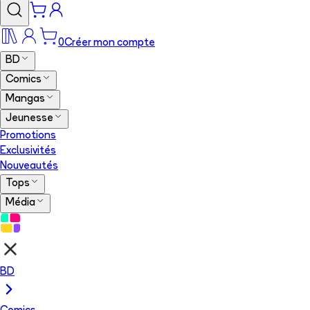
0
Créer mon compte
BD
Comics
Mangas
Jeunesse
Promotions
Exclusivités
Nouveautés
Tops
Média
BD