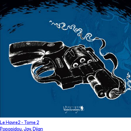
Le Havre2
- Tome
2
Popopidou
,
Jay
,
Djian