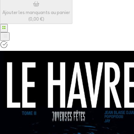
Ajouter les manquants au panier
(
0,00 €
)