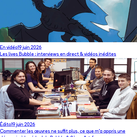
En vidéo
19 juin 2026
Les lives Bubble : interviews en direct & vidéos inédites
Édito
19 juin 2026
Commenter les œuvres ne suffit plus, ce que m’a appris une