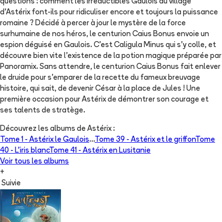
questions : comment les Irréductibles Gaulois du village
d’Astérix font-ils pour ridiculiser encore et toujours la puissance
romaine ? Décidé à percer à jour le mystère de la force
surhumaine de nos héros, le centurion Caius Bonus envoie un
espion déguisé en Gaulois. C’est Caligula Minus qui s’y colle, et
découvre bien vite l’existence de la potion magique préparée par
Panoramix. Sans attendre, le centurion Caius Bonus fait enlever
le druide pour s’emparer de la recette du fameux breuvage
histoire, qui sait, de devenir César à la place de Jules ! Une
première occasion pour Astérix de démontrer son courage et
ses talents de stratège.
Découvrez les albums de
Astérix
:
Tome 1 -
Astérix le Gaulois
...
Tome 39 -
Astérix et le griffon
Tome
40 -
L'iris blanc
Tome 41 -
Astérix en Lusitanie
Voir tous les albums
+
Suivie