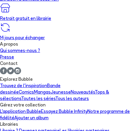
Retrait gratuit en librairie
14 jours pour échanger
A propos
Qui sommes-nous ?
Presse
Contact
Explorez Bubble
Trouvez de l'inspiration
Bande
dessinée
Comics
Mangas
Jeunesse
Nouveautés
Tops &
sélections
Toutes les séries
Tous les auteurs
Gérez votre collection
L'application Bubble
Essayez Bubble Infinity
Notre programme de
fidélité
Ajouter un album
Librairies