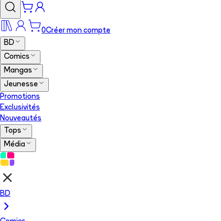
0
Créer mon compte
BD
Comics
Mangas
Jeunesse
Promotions
Exclusivités
Nouveautés
Tops
Média
BD