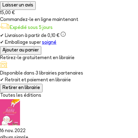
Laisser un avis
15,00 €
Commandez-le en ligne maintenant
Expédié sous 5 jours
✔
Livraison à partir de 0,10 €
✔
Emballage super
soigné
Ajouter au panier
Retirez-le gratuitement en librairie
Disponible dans
3
librairie
s
partenaire
s
✔
Retrait et paiement en librairie
Retirer en librairie
Toutes les éditions
16 nov. 2022
album simple