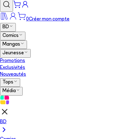
0
Créer mon compte
BD
Comics
Mangas
Jeunesse
Promotions
Exclusivités
Nouveautés
Tops
Média
BD