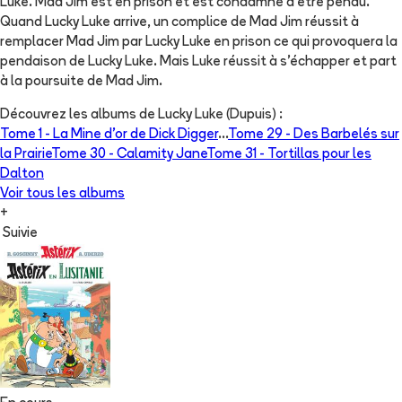
Luke. Mad Jim est en prison et est condamné à être pendu.
Quand Lucky Luke arrive, un complice de Mad Jim réussit à
remplacer Mad Jim par Lucky Luke en prison ce qui provoquera la
pendaison de Lucky Luke. Mais Luke réussit à s'échapper et part
à la poursuite de Mad Jim.
Découvrez les albums de
Lucky Luke (Dupuis)
:
Tome 1 -
La Mine d'or de Dick Digger
...
Tome 29 -
Des Barbelés sur
la Prairie
Tome 30 -
Calamity Jane
Tome 31 -
Tortillas pour les
Dalton
Voir tous les albums
+
Suivie