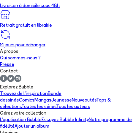
Livraison à domicile sous 48h
Retrait gratuit en librairie
14 jours pour échanger
A propos
Qui sommes-nous ?
Presse
Contact
Explorez Bubble
Trouvez de l'inspiration
Bande
dessinée
Comics
Mangas
Jeunesse
Nouveautés
Tops &
sélections
Toutes les séries
Tous les auteurs
Gérez votre collection
L'application Bubble
Essayez Bubble Infinity
Notre programme de
fidélité
Ajouter un album