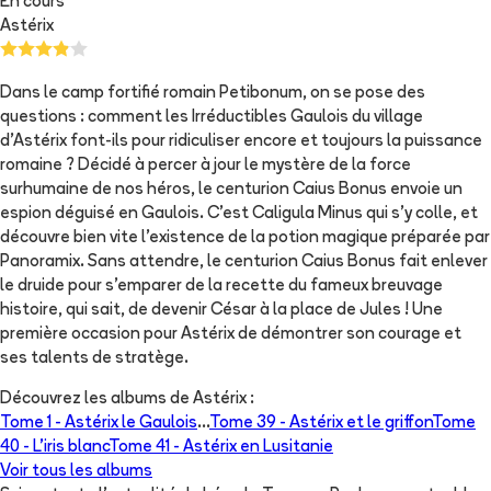
En cours
Astérix
Dans le camp fortifié romain Petibonum, on se pose des
questions : comment les Irréductibles Gaulois du village
d’Astérix font-ils pour ridiculiser encore et toujours la puissance
romaine ? Décidé à percer à jour le mystère de la force
surhumaine de nos héros, le centurion Caius Bonus envoie un
espion déguisé en Gaulois. C’est Caligula Minus qui s’y colle, et
découvre bien vite l’existence de la potion magique préparée par
Panoramix. Sans attendre, le centurion Caius Bonus fait enlever
le druide pour s’emparer de la recette du fameux breuvage
histoire, qui sait, de devenir César à la place de Jules ! Une
première occasion pour Astérix de démontrer son courage et
ses talents de stratège.
Découvrez les albums de
Astérix
:
Tome 1 -
Astérix le Gaulois
...
Tome 39 -
Astérix et le griffon
Tome
40 -
L'iris blanc
Tome 41 -
Astérix en Lusitanie
Voir tous les albums