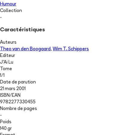
Humour
Collection
-
Caractéristiques
Auteurs
Theo van den Boogaard
,
Wim T. Schippers
Editeur
J'Ai Lu
Tome
1
/
1
Date de parution
21 mars 2001
ISBN/EAN
9782277330455
Nombre de pages
-
Poids
140 gr