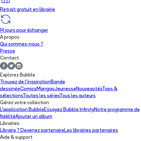
Retrait gratuit en librairie
14 jours pour échanger
A propos
Qui sommes-nous ?
Presse
Contact
Explorez Bubble
Trouvez de l'inspiration
Bande
dessinée
Comics
Mangas
Jeunesse
Nouveautés
Tops &
sélections
Toutes les séries
Tous les auteurs
Gérez votre collection
L'application Bubble
Essayez Bubble Infinity
Notre programme de
fidélité
Ajouter un album
Librairies
Libraire ? Devenez partenaire
Les librairies partenaires
Aide & support