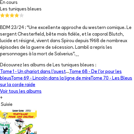
En cours
Les tuniques bleues
BDM 23/24 : "Une excellente approche du western comique. Le
sergent Chesterfield, bête mais fidèle, et le caporal Blutch,
lucide et résigné, vivent dans Spirou depuis 1968 de nombreux
épisodes de la guerre de sécession. Lambil a repris les
personnages à la mort de Salverius".__
Découvrez les albums de
Les tuniques bleues
:
Tome 1 -
Un chariot dans l'ouest
...
Tome 68 -
De l'or pour les
bleus
Tome 69 -
Lincoln dans la ligne de mire
Tome 70 -
Les Bleus
sur la corde raide
Voir tous les albums
+
Suivie