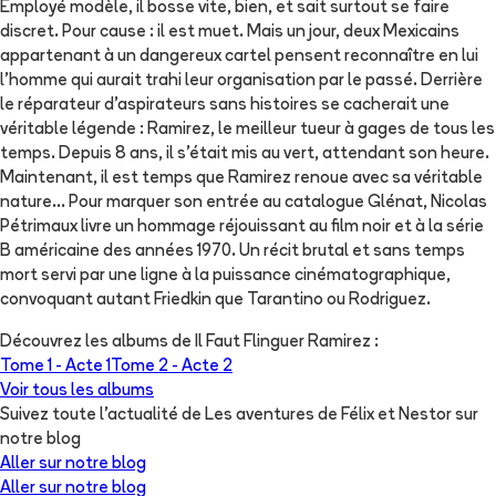
Employé modèle, il bosse vite, bien, et sait surtout se faire
discret. Pour cause : il est muet. Mais un jour, deux Mexicains
appartenant à un dangereux cartel pensent reconnaître en lui
l'homme qui aurait trahi leur organisation par le passé. Derrière
le réparateur d'aspirateurs sans histoires se cacherait une
véritable légende : Ramirez, le meilleur tueur à gages de tous les
temps. Depuis 8 ans, il s'était mis au vert, attendant son heure.
Maintenant, il est temps que Ramirez renoue avec sa véritable
nature... Pour marquer son entrée au catalogue Glénat, Nicolas
Pétrimaux livre un hommage réjouissant au film noir et à la série
B américaine des années 1970. Un récit brutal et sans temps
mort servi par une ligne à la puissance cinématographique,
convoquant autant Friedkin que Tarantino ou Rodriguez.
Découvrez les albums de
Il Faut Flinguer Ramirez
:
Tome 1 -
Acte 1
Tome 2 -
Acte 2
Voir tous les albums
Suivez toute l'actualité de Les aventures de Félix et Nestor sur
notre blog
Aller sur notre blog
Aller sur notre blog