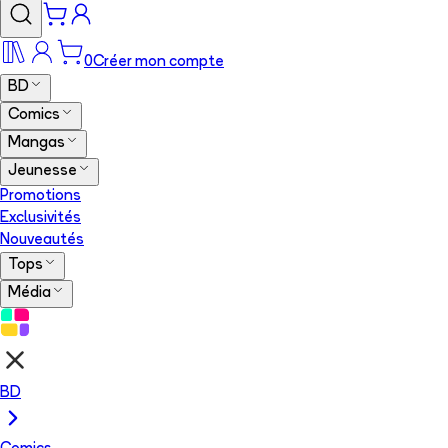
0
Créer mon compte
BD
Comics
Mangas
Jeunesse
Promotions
Exclusivités
Nouveautés
Tops
Média
BD