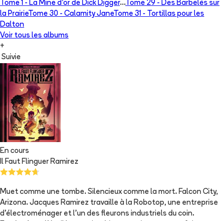
Tome 1 -
La Mine d'or de Dick Digger
...
Tome 29 -
Des Barbelés sur
la Prairie
Tome 30 -
Calamity Jane
Tome 31 -
Tortillas pour les
Dalton
Voir tous les albums
+
Suivie
En cours
Il Faut Flinguer Ramirez
Muet comme une tombe. Silencieux comme la mort. Falcon City,
Arizona. Jacques Ramirez travaille à la Robotop, une entreprise
d'électroménager et l'un des fleurons industriels du coin.