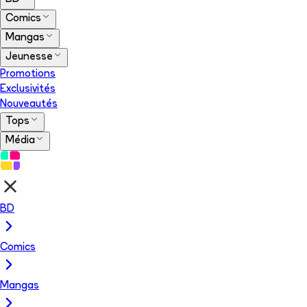
Comics
Mangas
Jeunesse
Promotions
Exclusivités
Nouveautés
Tops
Média
BD
Comics
Mangas