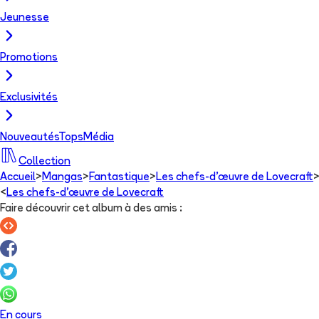
Jeunesse
Promotions
Exclusivités
Nouveautés
Tops
Média
Collection
Accueil
>
Mangas
>
Fantastique
>
Les chefs-d’œuvre de Lovecraft
<
Les chefs-d’œuvre de Lovecraft
Faire découvrir cet album à des amis
:
En cours