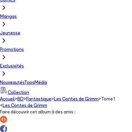
Comics
Mangas
Jeunesse
Promotions
Exclusivités
Nouveautés
Tops
Média
Collection
Accueil
>
BD
>
Fantastique
>
Les Contes de Grimm
>
Tome 1
<
Les Contes de Grimm
Faire découvrir cet album à des amis
: