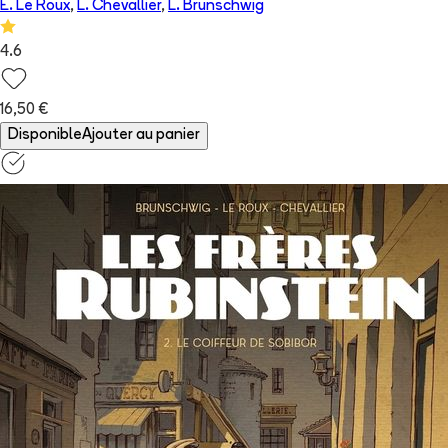
É. Le Roux
,
L. Chevallier
,
L. Brunschwig
4.6
16,50 €
Disponible
Ajouter au panier