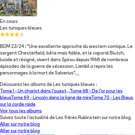
En cours
Les tuniques bleues
BDM 23/24 : "Une excellente approche du western comique. Le
sergent Chesterfield, bête mais fidèle, et le caporal Blutch,
lucide et résigné, vivent dans Spirou depuis 1968 de nombreux
épisodes de la guerre de sécession. Lambil a repris les
personnages à la mort de Salverius".__
Découvrez les albums de
Les tuniques bleues
:
Tome 1 -
Un chariot dans l'ouest
...
Tome 68 -
De l'or pour les
bleus
Tome 69 -
Lincoln dans la ligne de mire
Tome 70 -
Les Bleus
sur la corde raide
Voir tous les albums
Suivez toute l'actualité de Les frères Rubinstein sur notre blog
Aller sur notre blog
Aller sur notre blog