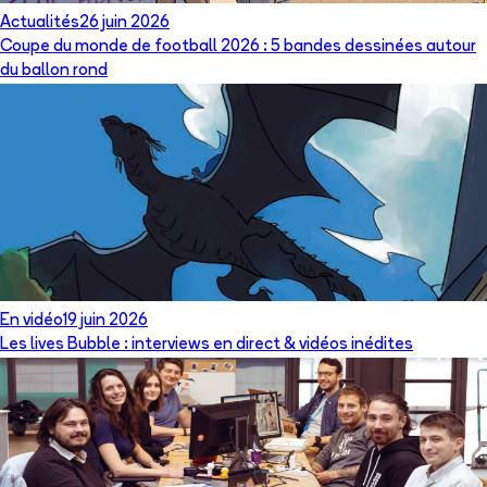
Actualités
26 juin 2026
Coupe du monde de football 2026 : 5 bandes dessinées autour
du ballon rond
En vidéo
19 juin 2026
Les lives Bubble : interviews en direct & vidéos inédites