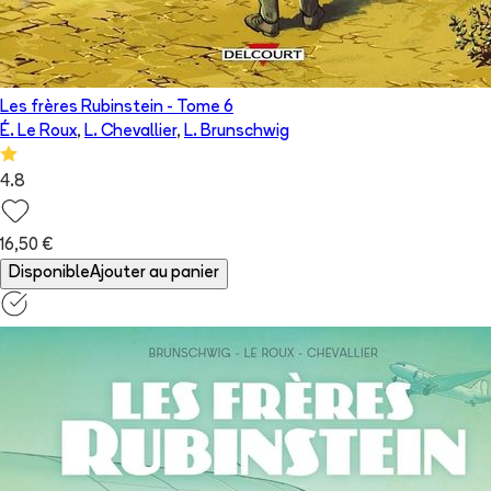
Les frères Rubinstein
- Tome
6
É. Le Roux
,
L. Chevallier
,
L. Brunschwig
4.8
16,50 €
Disponible
Ajouter au panier