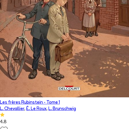
Les frères Rubinstein
- Tome
1
L. Chevallier
,
É. Le Roux
,
L. Brunschwig
4.8