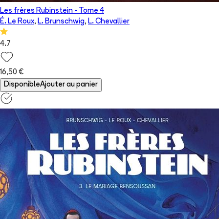
Les frères Rubinstein
- Tome
4
É. Le Roux
,
L. Brunschwig
,
L. Chevallier
4.7
16,50 €
Disponible
Ajouter au panier