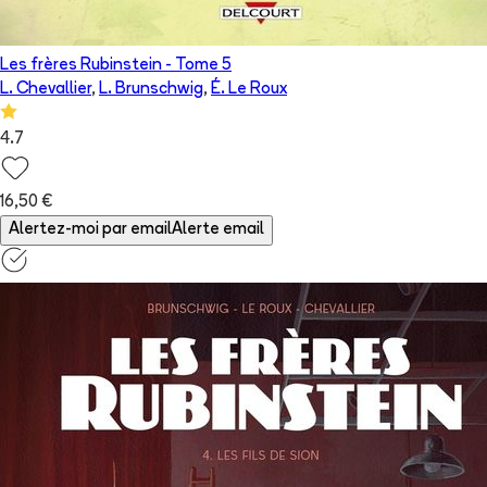
Les frères Rubinstein
- Tome
5
L. Chevallier
,
L. Brunschwig
,
É. Le Roux
4.7
16,50 €
Alertez-moi par email
Alerte email