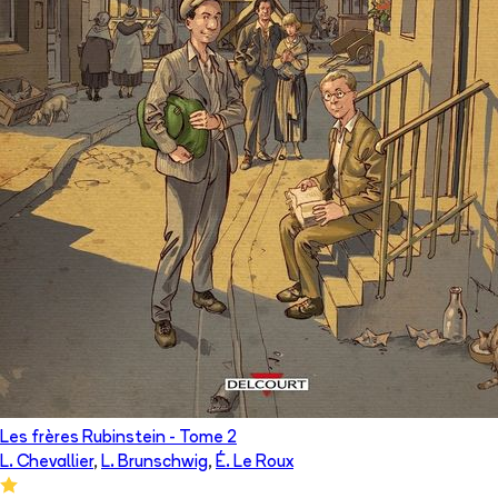
Les frères Rubinstein
- Tome
2
L. Chevallier
,
L. Brunschwig
,
É. Le Roux