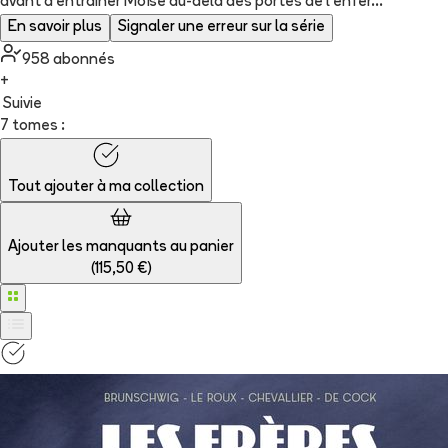
avant d’entraîner Moïse au-delà des portes de l’enfer…
En savoir plus
Signaler une erreur sur la série
958
abonné
s
+
Suivie
7 tomes :
Tout ajouter à
ma collection
Ajouter les manquants au panier
(
115,50 €
)