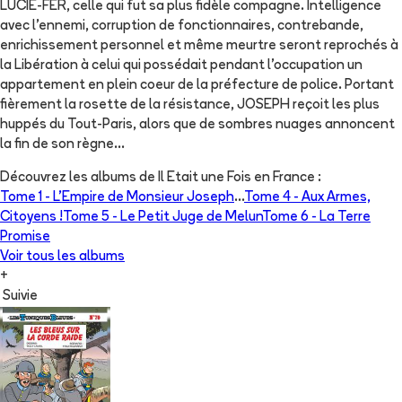
LUCIE-FER, celle qui fut sa plus fidèle compagne. Intelligence
avec l'ennemi, corruption de fonctionnaires, contrebande,
enrichissement personnel et même meurtre seront reprochés à
la Libération à celui qui possédait pendant l'occupation un
appartement en plein coeur de la préfecture de police. Portant
fièrement la rosette de la résistance, JOSEPH reçoit les plus
huppés du Tout-Paris, alors que de sombres nuages annoncent
la fin de son règne...
Découvrez les albums de
Il Etait une Fois en France
:
Tome 1 -
L'Empire de Monsieur Joseph
...
Tome 4 -
Aux Armes,
Citoyens !
Tome 5 -
Le Petit Juge de Melun
Tome 6 -
La Terre
Promise
Voir tous les albums
+
Suivie