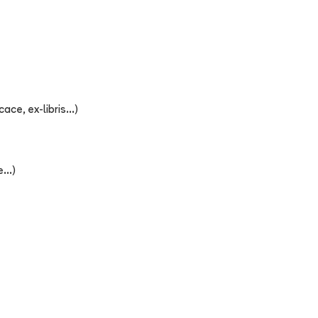
ce, ex-libris...)
...)