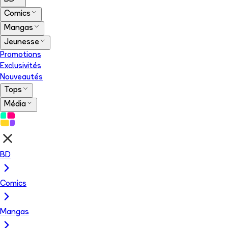
Comics
Mangas
Jeunesse
Promotions
Exclusivités
Nouveautés
Tops
Média
BD
Comics
Mangas