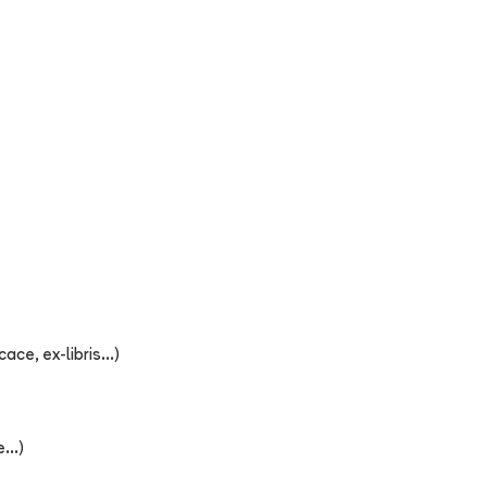
ce, ex-libris...)
...)