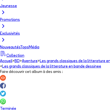
Jeunesse
Promotions
Exclusivités
Nouveautés
Tops
Média
Collection
Accueil
>
BD
>
Aventure
>
Les grands classiques de la litterature 
<
Les grands classiques de la litterature en bande dessinee
Faire découvrir cet album à des amis
:
Terminée