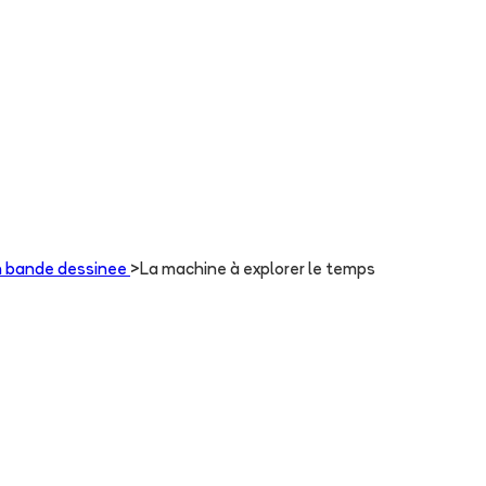
en bande dessinee
>
La machine à explorer le temps