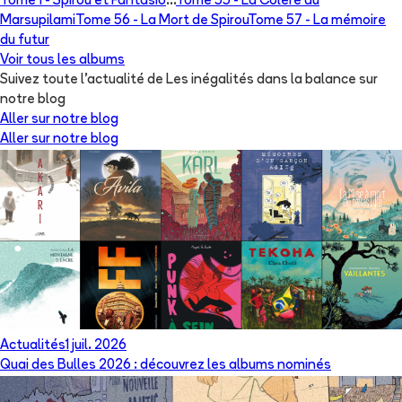
Tome 1 -
Spirou et Fantasio
...
Tome 55 -
La Colère du
Marsupilami
Tome 56 -
La Mort de Spirou
Tome 57 -
La mémoire
du futur
Voir tous les albums
Suivez toute l'actualité de Les inégalités dans la balance sur
notre blog
Aller sur notre blog
Aller sur notre blog
Actualités
1 juil. 2026
Quai des Bulles 2026 : découvrez les albums nominés