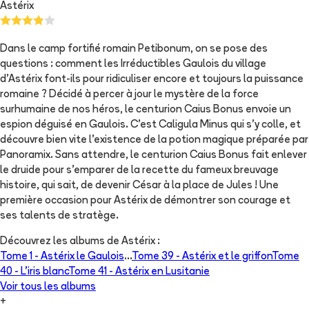
Astérix
Dans le camp fortifié romain Petibonum, on se pose des
questions : comment les Irréductibles Gaulois du village
d’Astérix font-ils pour ridiculiser encore et toujours la puissance
romaine ? Décidé à percer à jour le mystère de la force
surhumaine de nos héros, le centurion Caius Bonus envoie un
espion déguisé en Gaulois. C’est Caligula Minus qui s’y colle, et
découvre bien vite l’existence de la potion magique préparée par
Panoramix. Sans attendre, le centurion Caius Bonus fait enlever
le druide pour s’emparer de la recette du fameux breuvage
histoire, qui sait, de devenir César à la place de Jules ! Une
première occasion pour Astérix de démontrer son courage et
ses talents de stratège.
Découvrez les albums de
Astérix
:
Tome 1 -
Astérix le Gaulois
...
Tome 39 -
Astérix et le griffon
Tome
40 -
L'iris blanc
Tome 41 -
Astérix en Lusitanie
Voir tous les albums
+