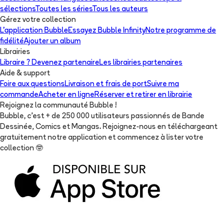
sélections
Toutes les séries
Tous les auteurs
Gérez votre collection
L'application Bubble
Essayez Bubble Infinity
Notre programme de
fidélité
Ajouter un album
Librairies
Libraire ? Devenez partenaire
Les librairies partenaires
Aide & support
Foire aux questions
Livraison et frais de port
Suivre ma
commande
Acheter en ligne
Réserver et retirer en librairie
Rejoignez la communauté Bubble !
Bubble, c'est + de 250 000 utilisateurs passionnés de Bande
Dessinée, Comics et Mangas. Rejoignez-nous en téléchargeant
gratuitement notre application et commencez à lister votre
collection
🤓