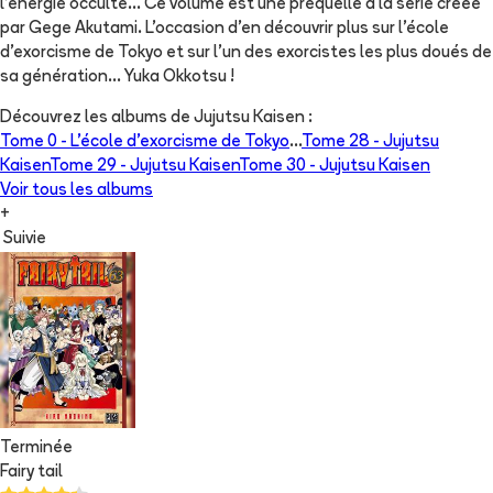
l’énergie occulte… Ce volume est une préquelle à la série créée
par Gege Akutami. L'occasion d'en découvrir plus sur l'école
d'exorcisme de Tokyo et sur l'un des exorcistes les plus doués de
sa génération... Yuka Okkotsu !
Découvrez les albums de
Jujutsu Kaisen
:
Tome 0 -
L'école d'exorcisme de Tokyo
...
Tome 28 -
Jujutsu
Kaisen
Tome 29 -
Jujutsu Kaisen
Tome 30 -
Jujutsu Kaisen
Voir tous les albums
+
Suivie
Terminée
Fairy tail