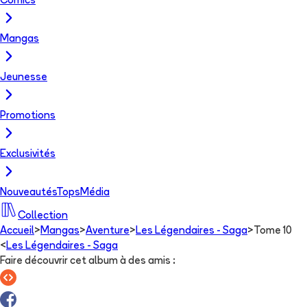
Comics
Mangas
Jeunesse
Promotions
Exclusivités
Nouveautés
Tops
Média
Collection
Accueil
>
Mangas
>
Aventure
>
Les Légendaires - Saga
>
Tome 10
<
Les Légendaires - Saga
Faire découvrir cet album à des amis
: