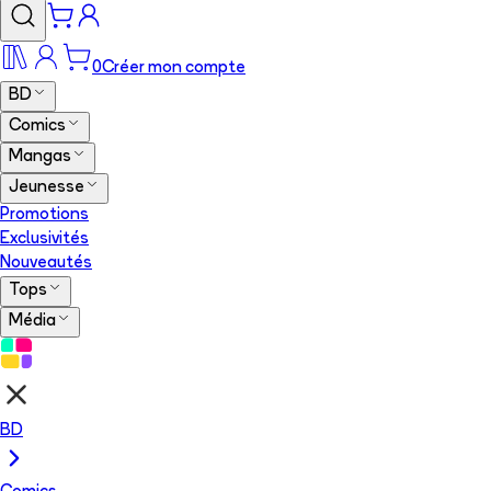
0
Créer mon compte
BD
Comics
Mangas
Jeunesse
Promotions
Exclusivités
Nouveautés
Tops
Média
BD