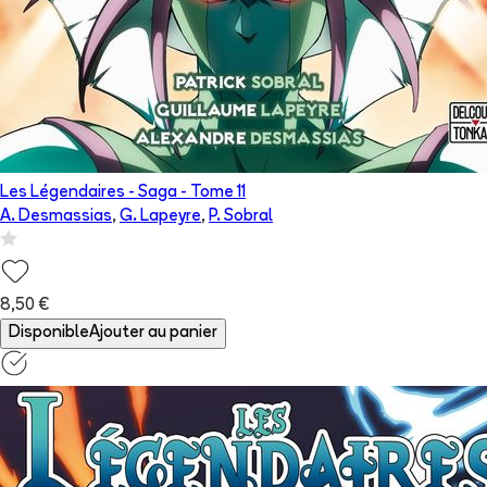
Les Légendaires - Saga
- Tome
11
A. Desmassias
,
G. Lapeyre
,
P. Sobral
8,50 €
Disponible
Ajouter au panier