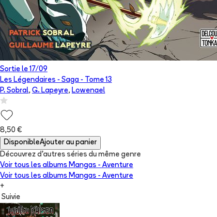
Sortie le
17/09
Les Légendaires - Saga
- Tome
13
P. Sobral
,
G. Lapeyre
,
Lowenael
8,50 €
Disponible
Ajouter au panier
Découvrez d'autres séries du même genre
Voir tous les albums
Mangas - Aventure
Voir tous les albums
Mangas - Aventure
+
Suivie