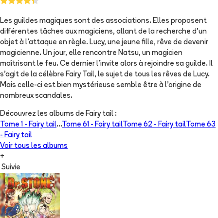
Les guildes magiques sont des associations. Elles proposent
différentes tâches aux magiciens, allant de la recherche d'un
objet à l'attaque en règle. Lucy, une jeune fille, rêve de devenir
magicienne. Un jour, elle rencontre Natsu, un magicien
maîtrisant le feu. Ce dernier l'invite alors à rejoindre sa guilde. Il
s'agit de la célèbre Fairy Tail, le sujet de tous les rêves de Lucy.
Mais celle-ci est bien mystérieuse semble être à l'origine de
nombreux scandales.
Découvrez les albums de
Fairy tail
:
Tome 1 -
Fairy tail
...
Tome 61 -
Fairy tail
Tome 62 -
Fairy tail
Tome 63
-
Fairy tail
Voir tous les albums
+
Suivie