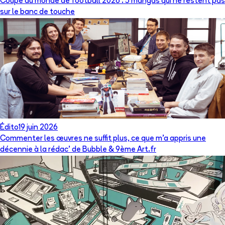
Coupe du monde de football 2026 : 5 mangas qui ne restent pas
sur le banc de touche
Édito
19 juin 2026
Commenter les œuvres ne suffit plus, ce que m’a appris une
décennie à la rédac’ de Bubble & 9ème Art.fr