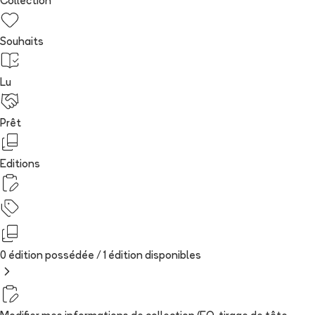
Collection
Souhaits
Lu
Prêt
Editions
0 édition possédée /
1
édition
disponibles