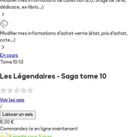
Modifier mes informations de collection (EO, tirage de tête,
dédicace, ex-libris...)
Modifier mes informations d'achat-vente (état, prix d'achat,
cote...)
En cours
Tome
10
/
13
Les Légendaires - Saga tome 10
Voir les
avis
/
Laisser un avis
8,50 €
Commandez-le en ligne maintenant