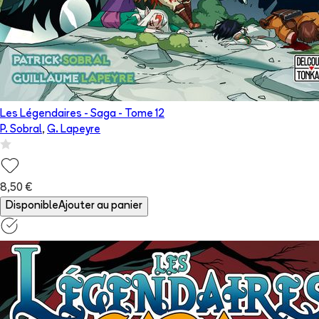
Les Légendaires - Saga
- Tome
12
P. Sobral
,
G. Lapeyre
8,50 €
Disponible
Ajouter au panier