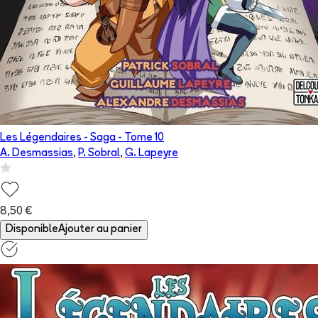
Les Légendaires - Saga
- Tome
10
A. Desmassias
,
P. Sobral
,
G. Lapeyre
8,50 €
Disponible
Ajouter au panier