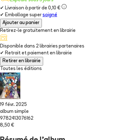
Expédié sous 5 jours
✔
Livraison à partir de 0,10 €
✔
Emballage super
soigné
Ajouter au panier
Retirez-le gratuitement en librairie
Disponible dans
2
librairie
s
partenaire
s
✔
Retrait et paiement en librairie
Retirer en librairie
Toutes les éditions
19 févr. 2025
album simple
9782413076162
8,50 €