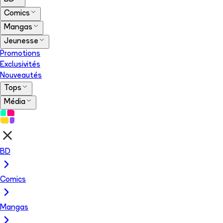
Comics
Mangas
Jeunesse
Promotions
Exclusivités
Nouveautés
Tops
Média
BD
Comics
Mangas