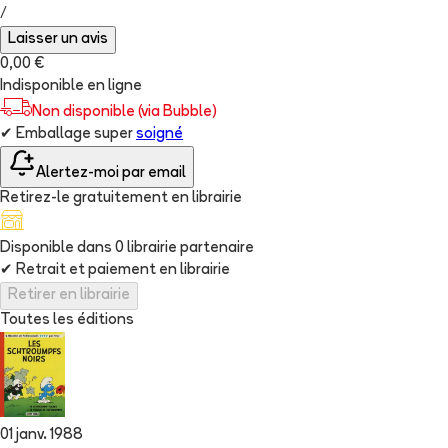
/
Laisser un avis
0,00 €
Indisponible en ligne
Non disponible (via Bubble)
✔
Emballage super
soigné
Alertez-moi par email
Retirez-le gratuitement en librairie
Disponible dans
0
librairie
partenaire
✔
Retrait et paiement en librairie
Retirer en librairie
Toutes les éditions
01 janv. 1988