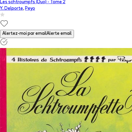
Les schtroumpfs (Duo)
- Tome
2
Y. Delporte
,
Peyo
Alertez-moi par email
Alerte email