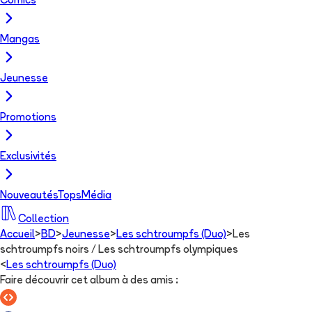
Comics
Mangas
Jeunesse
Promotions
Exclusivités
Nouveautés
Tops
Média
Collection
Accueil
>
BD
>
Jeunesse
>
Les schtroumpfs (Duo)
>
Les
schtroumpfs noirs / Les schtroumpfs olympiques
<
Les schtroumpfs (Duo)
Faire découvrir cet album à des amis
: