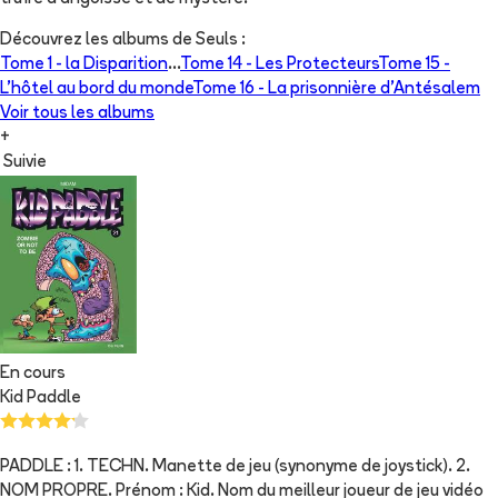
Découvrez les albums de
Seuls
:
Tome 1 -
la Disparition
...
Tome 14 -
Les Protecteurs
Tome 15 -
L'hôtel au bord du monde
Tome 16 -
La prisonnière d'Antésalem
Voir tous les albums
+
Suivie
En cours
Kid Paddle
PADDLE : 1. TECHN. Manette de jeu (synonyme de joystick). 2.
NOM PROPRE. Prénom : Kid. Nom du meilleur joueur de jeu vidéo