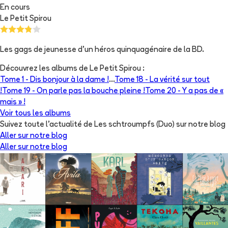
En cours
Le Petit Spirou
Les gags de jeunesse d'un héros quinquagénaire de la BD.
Découvrez les albums de
Le Petit Spirou
:
Tome 1 -
Dis bonjour à la dame !
...
Tome 18 -
La vérité sur tout
!
Tome 19 -
On parle pas la bouche pleine !
Tome 20 -
Y a pas de «
mais » !
Voir tous les albums
Suivez toute l'actualité de Les schtroumpfs (Duo) sur notre blog
Aller sur notre blog
Aller sur notre blog