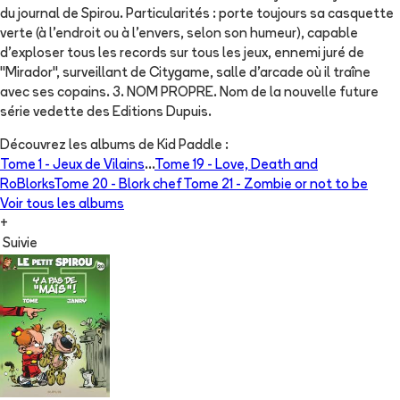
du journal de Spirou. Particularités : porte toujours sa casquette
verte (à l'endroit ou à l'envers, selon son humeur), capable
d'exploser tous les records sur tous les jeux, ennemi juré de
"Mirador", surveillant de Citygame, salle d'arcade où il traîne
avec ses copains. 3. NOM PROPRE. Nom de la nouvelle future
série vedette des Editions Dupuis.
Découvrez les albums de
Kid Paddle
:
Tome 1 -
Jeux de Vilains
...
Tome 19 -
Love, Death and
RoBlorks
Tome 20 -
Blork chef
Tome 21 -
Zombie or not to be
Voir tous les albums
+
Suivie