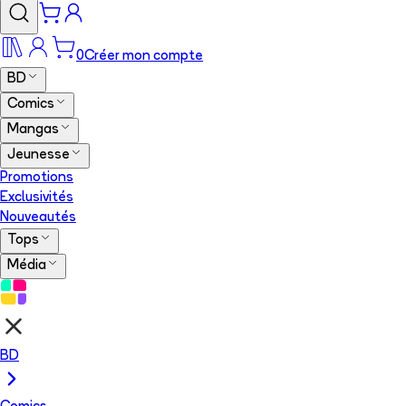
0
Créer mon compte
BD
Comics
Mangas
Jeunesse
Promotions
Exclusivités
Nouveautés
Tops
Média
BD