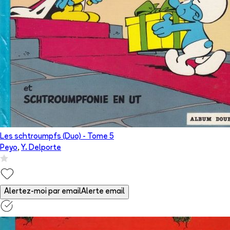
Les schtroumpfs (Duo)
- Tome
5
Peyo
,
Y. Delporte
Alertez-moi par email
Alerte email