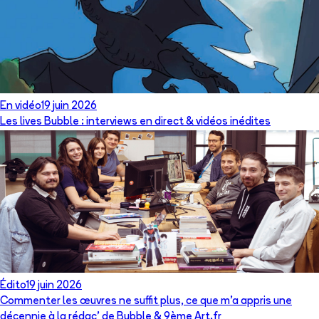
En vidéo
19 juin 2026
Les lives Bubble : interviews en direct & vidéos inédites
Édito
19 juin 2026
Commenter les œuvres ne suffit plus, ce que m’a appris une
décennie à la rédac’ de Bubble & 9ème Art.fr