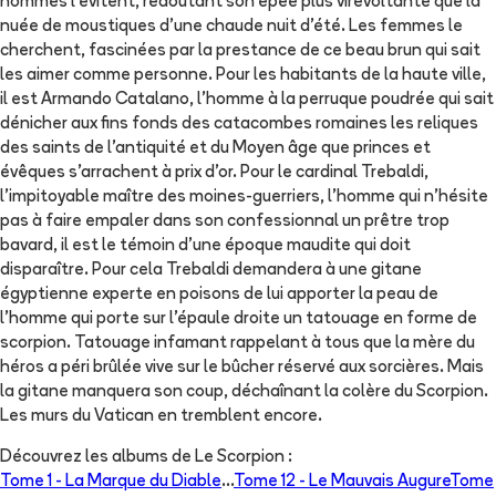
hommes l'évitent, redoutant son épée plus virevoltante que la
nuée de moustiques d'une chaude nuit d'été. Les femmes le
cherchent, fascinées par la prestance de ce beau brun qui sait
les aimer comme personne. Pour les habitants de la haute ville,
il est Armando Catalano, l'homme à la perruque poudrée qui sait
dénicher aux fins fonds des catacombes romaines les reliques
des saints de l'antiquité et du Moyen âge que princes et
évêques s'arrachent à prix d'or. Pour le cardinal Trebaldi,
l'impitoyable maître des moines-guerriers, l'homme qui n'hésite
pas à faire empaler dans son confessionnal un prêtre trop
bavard, il est le témoin d'une époque maudite qui doit
disparaître. Pour cela Trebaldi demandera à une gitane
égyptienne experte en poisons de lui apporter la peau de
l'homme qui porte sur l'épaule droite un tatouage en forme de
scorpion. Tatouage infamant rappelant à tous que la mère du
héros a péri brûlée vive sur le bûcher réservé aux sorcières. Mais
la gitane manquera son coup, déchaînant la colère du Scorpion.
Les murs du Vatican en tremblent encore.
Découvrez les albums de
Le Scorpion
:
Tome 1 -
La Marque du Diable
...
Tome 12 -
Le Mauvais Augure
Tome