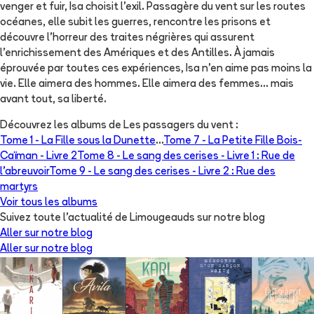
venger et fuir, Isa choisit l'exil. Passagère du vent sur les routes
océanes, elle subit les guerres, rencontre les prisons et
découvre l'horreur des traites négrières qui assurent
l'enrichissement des Amériques et des Antilles. À jamais
éprouvée par toutes ces expériences, Isa n'en aime pas moins la
vie. Elle aimera des hommes. Elle aimera des femmes... mais
avant tout, sa liberté.
Découvrez les albums de
Les passagers du vent
:
Tome 1 -
La Fille sous la Dunette
...
Tome 7 -
La Petite Fille Bois-
Caïman - Livre 2
Tome 8 -
Le sang des cerises - Livre 1 : Rue de
l'abreuvoir
Tome 9 -
Le sang des cerises - Livre 2 : Rue des
martyrs
Voir tous les albums
Suivez toute l'actualité de Limougeauds sur notre blog
Aller sur notre blog
Aller sur notre blog