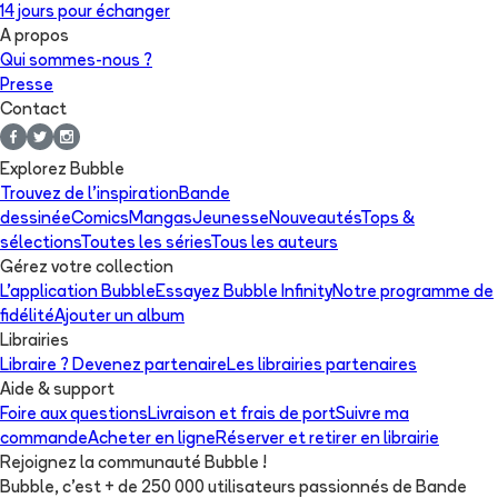
14 jours pour échanger
A propos
Qui sommes-nous ?
Presse
Contact
Explorez Bubble
Trouvez de l'inspiration
Bande
dessinée
Comics
Mangas
Jeunesse
Nouveautés
Tops &
sélections
Toutes les séries
Tous les auteurs
Gérez votre collection
L'application Bubble
Essayez Bubble Infinity
Notre programme de
fidélité
Ajouter un album
Librairies
Libraire ? Devenez partenaire
Les librairies partenaires
Aide & support
Foire aux questions
Livraison et frais de port
Suivre ma
commande
Acheter en ligne
Réserver et retirer en librairie
Rejoignez la communauté Bubble !
Bubble, c'est + de 250 000 utilisateurs passionnés de Bande