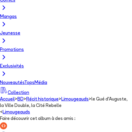
Comics
Mangas
Jeunesse
Promotions
Exclusivités
Nouveautés
Tops
Média
Collection
Accueil
>
BD
>
Récit historique
>
Limougeauds
>
le Gué d'Auguste,
la Ville Double, la Cité Rebelle
<
Limougeauds
Faire découvrir cet album à des amis
: