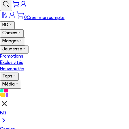
0
Créer mon compte
BD
Comics
Mangas
Jeunesse
Promotions
Exclusivités
Nouveautés
Tops
Média
BD