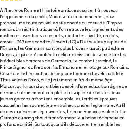
À l'heure où Rome et l'histoire antique suscitent à nouveau
l'engouement du public, Marini seul aux commandes, nous
propose une toute nouvelle série ancrée au coeur de l'Empire
romain. Un récit initiatique où l'on retrouve les ingrédients des
meilleures aventures : combats, obstacles, rivalité, amitiés,
amour... 743 urbe condita (11 avant J.C) « De tous les peuples de
l'Empire, les Germains sont les plus braves » aurait pu déclarer
Drusus, à qui a été confiée la délicate mission de soumettre les
irréductibles barbares de Germania. Le combat terminé, le
Prince Sigmar « offre » son fils Ermanamer en otage aux Romains.
César confie l'éducation de ce jeune barbare chevelu au fidèle
Titus Valerius Falco, qui a justement un fils du même âge,
Marcus, qui lui aussi aurait bien besoin d'une éducation digne de
ce nom. Entraînement complet et discipline de fer : les deux
jeunes garçons affrontent ensemble les terribles épreuves
auxquelles les soumet leur entraîneur, ancien légionnaire. Au fil
de ces expériences éprouvantes, le jeune Romain insolent et le
Germain au sang chaud transforment leur haine réciproque en
profonde amitié. Surtout quand ils découvrent ensemble les