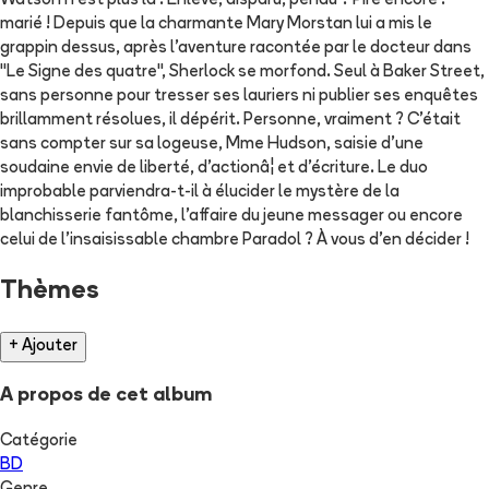
Watson n'est plus là ! Enlevé, disparu, pendu ? Pire encore :
marié ! Depuis que la charmante Mary Morstan lui a mis le
grappin dessus, après l'aventure racontée par le docteur dans
"Le Signe des quatre", Sherlock se morfond. Seul à Baker Street,
sans personne pour tresser ses lauriers ni publier ses enquêtes
brillamment résolues, il dépérit. Personne, vraiment ? C'était
sans compter sur sa logeuse, Mme Hudson, saisie d'une
soudaine envie de liberté, d'actionâ¦ et d'écriture. Le duo
improbable parviendra-t-il à élucider le mystère de la
blanchisserie fantôme, l'affaire du jeune messager ou encore
celui de l'insaisissable chambre Paradol ? À vous d'en décider !
Thèmes
+ Ajouter
A propos de cet album
Catégorie
BD