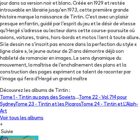
jour dans sa version noir et blanc. Créée en 1929 et restée
introuvable en librairie jusqu'en 1973, cette première grande
histoire marque la naissance de Tintin. C'est avec un plaisir
presque enfantin, guidé par l'esprit du jeu et le désir de vitesse
qu'Hergé s'adresse au lecteur dans cette course-poursuite où
avions, voitures, trains, hors-bords et motos ! lent à toute allure.
Si le dessin ne s'inscrit pas encore dans la perfection du style «
ligne claire », le jeune auteur de 21 ans démontre déjà son
habileté de romancier en images. Le sens dynamique du
mouvement, la maîtrise de l'enchaînement des plans et la
construction des pages expriment ce talent de raconter par
l'image qui fera d'Hergé un grand maître
Découvrez les albums de
Tintin
:
Tome 1 -
Tintin au pays des Soviets
...
Tome 22 -
Vol 714 pour
Sydney
Tome 23 -
Tintin et les Picaros
Tome 24 -
Tintin et L'Alph-
Art
Voir tous les albums
+
Suivie