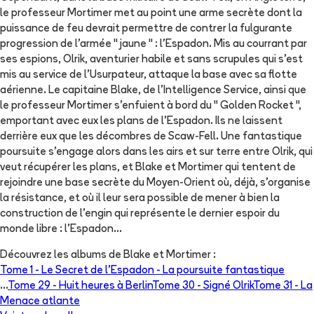
le professeur Mortimer met au point une arme secrète dont la
puissance de feu devrait permettre de contrer la fulgurante
progression de l'armée " jaune " : l'Espadon. Mis au courrant par
ses espions, Olrik, aventurier habile et sans scrupules qui s'est
mis au service de l'Usurpateur, attaque la base avec sa flotte
aérienne. Le capitaine Blake, de l'Intelligence Service, ainsi que
le professeur Mortimer s'enfuient à bord du " Golden Rocket ",
emportant avec eux les plans de l'Espadon. Ils ne laissent
derrière eux que les décombres de Scaw-Fell. Une fantastique
poursuite s'engage alors dans les airs et sur terre entre Olrik, qui
veut récupérer les plans, et Blake et Mortimer qui tentent de
rejoindre une base secrète du Moyen-Orient où, déjà, s'organise
la résistance, et où il leur sera possible de mener à bien la
construction de l'engin qui représente le dernier espoir du
monde libre : l'Espadon...
Découvrez les albums de
Blake et Mortimer
:
Tome 1 -
Le Secret de l'Espadon - La poursuite fantastique
...
Tome 29 -
Huit heures à Berlin
Tome 30 -
Signé Olrik
Tome 31 -
La
Menace atlante