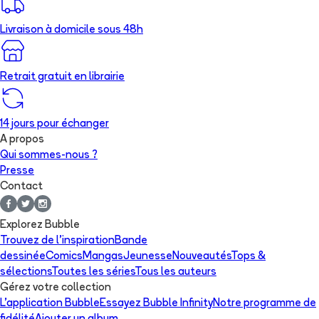
Livraison à domicile sous 48h
Retrait gratuit en librairie
14 jours pour échanger
A propos
Qui sommes-nous ?
Presse
Contact
Explorez Bubble
Trouvez de l'inspiration
Bande
dessinée
Comics
Mangas
Jeunesse
Nouveautés
Tops &
sélections
Toutes les séries
Tous les auteurs
Gérez votre collection
L'application Bubble
Essayez Bubble Infinity
Notre programme de