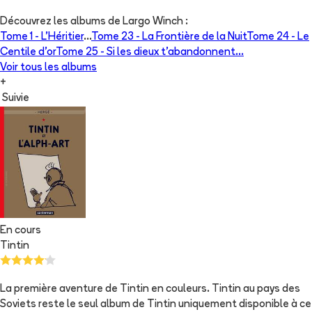
Découvrez les albums de
Largo Winch
:
Tome 1 -
L'Héritier
...
Tome 23 -
La Frontière de la Nuit
Tome 24 -
Le
Centile d'or
Tome 25 -
Si les dieux t'abandonnent...
Voir tous les albums
+
Suivie
En cours
Tintin
La première aventure de Tintin en couleurs. Tintin au pays des
Soviets reste le seul album de Tintin uniquement disponible à ce