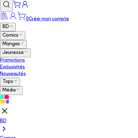
0
Créer mon compte
BD
Comics
Mangas
Jeunesse
Promotions
Exclusivités
Nouveautés
Tops
Média
BD