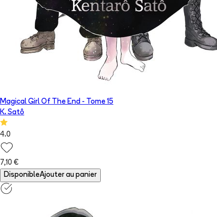
Magical Girl Of The End
- Tome
15
K. Satô
4.0
7,10 €
Disponible
Ajouter au panier