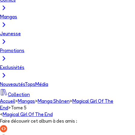
Comics
Mangas
Jeunesse
Promotions
Exclusivités
Nouveautés
Tops
Média
Collection
Accueil
>
Mangas
>
Manga Shōnen
>
Magical Girl Of The
End
>
Tome 5
<
Magical Girl Of The End
Faire découvrir cet album à des amis
: